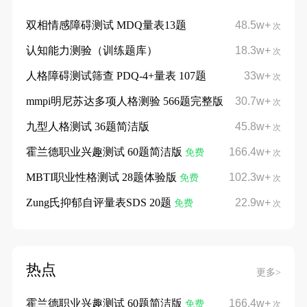
双相情感障碍测试 MDQ量表13题
48.5w+
次
认知能力测验（训练题库）
18.3w+
次
人格障碍测试筛查 PDQ-4+量表 107题
33w+
次
mmpi明尼苏达多项人格测验 566题完整版
30.7w+
次
九型人格测试 36题简洁版
45.8w+
次
霍兰德职业兴趣测试 60题简洁版
166.4w+
免费
次
MBTI职业性格测试 28题体验版
102.3w+
免费
次
Zung氏抑郁自评量表SDS 20题
22.9w+
免费
次
热点
更多>
霍兰德职业兴趣测试 60题简洁版
166.4w+
免费
次