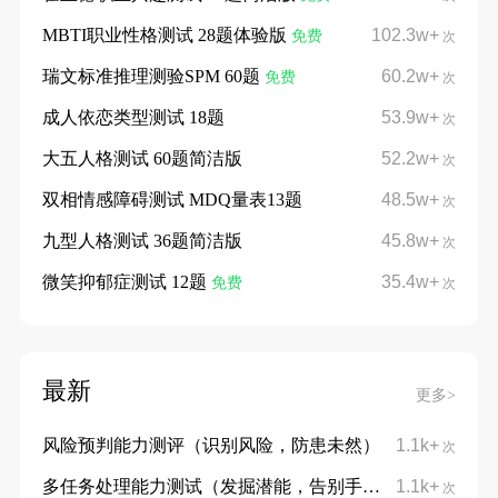
MBTI职业性格测试 28题体验版
102.3w+
免费
次
瑞文标准推理测验SPM 60题
60.2w+
免费
次
成人依恋类型测试 18题
53.9w+
次
大五人格测试 60题简洁版
52.2w+
次
双相情感障碍测试 MDQ量表13题
48.5w+
次
九型人格测试 36题简洁版
45.8w+
次
微笑抑郁症测试 12题
35.4w+
免费
次
最新
更多>
风险预判能力测评（识别风险，防患未然）
1.1k+
次
多任务处理能力测试（发掘潜能，告别手忙脚乱）
1.1k+
次