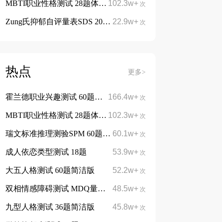
MBTI职业性格测试 28题体验版
102.3w+
免费
次
Zung氏抑郁自评量表SDS 20题
22.9w+
免费
次
热点
更多>
霍兰德职业兴趣测试 60题简洁版
166.4w+
免费
次
MBTI职业性格测试 28题体验版
102.3w+
免费
次
瑞文标准推理测验SPM 60题
60.1w+
免费
次
成人依恋类型测试 18题
53.9w+
次
大五人格测试 60题简洁版
52.2w+
次
双相情感障碍测试 MDQ量表13题
48.5w+
次
九型人格测试 36题简洁版
45.8w+
次