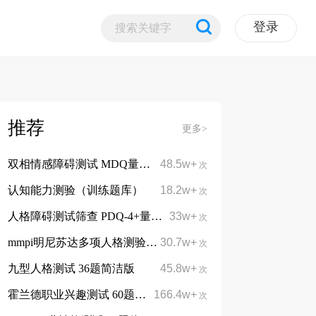
登录
推荐
更多>
双相情感障碍测试 MDQ量表13题
48.5w+
次
认知能力测验（训练题库）
18.2w+
次
人格障碍测试筛查 PDQ-4+量表 107题
33w+
次
mmpi明尼苏达多项人格测验 566题完整版
30.7w+
次
九型人格测试 36题简洁版
45.8w+
次
霍兰德职业兴趣测试 60题简洁版
166.4w+
免费
次