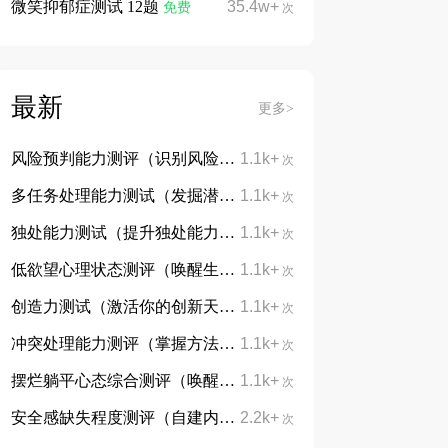
微笑抑郁症测试 12题
35.4w+
免费
次
最新
更多>
风险预判能力测评（识别风险，防患未然）
1.1k+
次
多任务处理能力测试（发掘潜能，告别手忙脚乱）
1.1k+
次
独处能力测试（提升独处能力，学会与自己对话）
1.1k+
次
低欲望心理状态测评（唤醒生活热忱，重拾向上力量）
1.1k+
次
创造力测试（激活你的创新天赋）
1.1k+
次
冲突处理能力测评（掌握方法，从容处理分歧）
1.1k+
次
摆烂躺平心态综合测评（唤醒内在动力，摆脱躺平摆烂心态）
1.1k+
次
安全感缺失程度测评（自建内心底气，治愈不安与敏感）
2.2k+
次