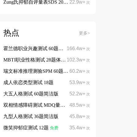
Zung氏抑郁自评量表SDS 20题
22.9w+
免费
次
热点
更多>
霍兰德职业兴趣测试 60题简洁版
166.4w+
免费
次
MBTI职业性格测试 28题体验版
102.3w+
免费
次
瑞文标准推理测验SPM 60题
60.2w+
免费
次
成人依恋类型测试 18题
53.9w+
次
大五人格测试 60题简洁版
52.2w+
次
双相情感障碍测试 MDQ量表13题
48.5w+
次
九型人格测试 36题简洁版
45.8w+
次
微笑抑郁症测试 12题
35.4w+
免费
次