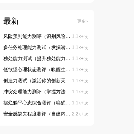
最新
更多>
风险预判能力测评（识别风险，防患未然）
1.1k+
次
多任务处理能力测试（发掘潜能，告别手忙脚乱）
1.1k+
次
独处能力测试（提升独处能力，学会与自己对话）
1.1k+
次
低欲望心理状态测评（唤醒生活热忱，重拾向上力量）
1.1k+
次
创造力测试（激活你的创新天赋）
1.1k+
次
冲突处理能力测评（掌握方法，从容处理分歧）
1.1k+
次
摆烂躺平心态综合测评（唤醒内在动力，摆脱躺平摆烂心态）
1.1k+
次
安全感缺失程度测评（自建内心底气，治愈不安与敏感）
2.2k+
次