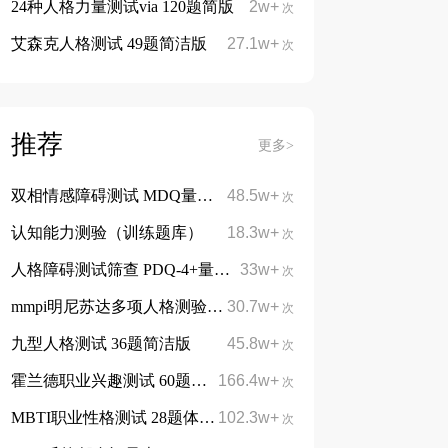
24种人格力量测试via 120题简版
2w+
次
艾森克人格测试 49题简洁版
27.1w+
次
推荐
更多>
双相情感障碍测试 MDQ量表13题
48.5w+
次
认知能力测验（训练题库）
18.3w+
次
人格障碍测试筛查 PDQ-4+量表 107题
33w+
次
mmpi明尼苏达多项人格测验 566题完整版
30.7w+
次
九型人格测试 36题简洁版
45.8w+
次
霍兰德职业兴趣测试 60题简洁版
166.4w+
免费
次
MBTI职业性格测试 28题体验版
102.3w+
免费
次