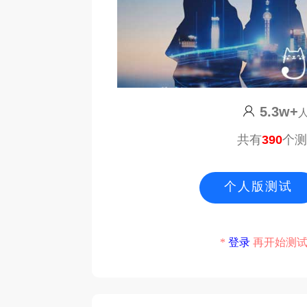
5.3w+
共有
390
个
个人版测试
*
登录
再开始测试