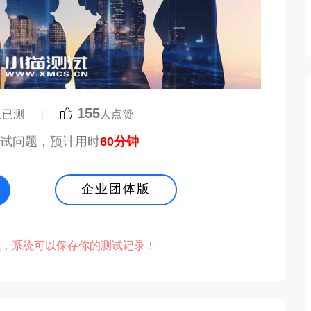
155
人已测
|
人点赞
测试问题，预计用时
60分钟
企业团体版
，系统可以保存你的测试记录！