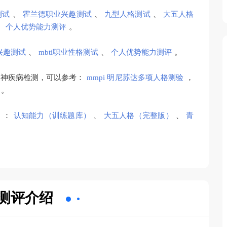
测试
、
霍兰德职业兴趣测试
、
九型人格测试
、
大五人格
、
个人优势能力测评
。
兴趣测试
、
mbti职业性格测试
、
个人优势能力测评
。
精神疾病检测，可以参考：
mmpi 明尼苏达多项人格测验
，
。
）：
认知能力（训练题库）
、
大五人格（完整版）
、
青
测评介绍