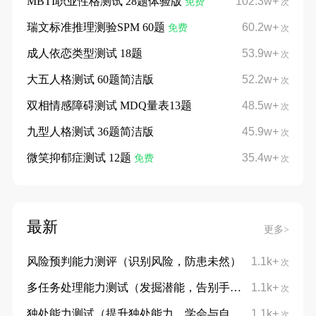
MBTI职业性格测试 28题体验版
102.3w+
免费
次
瑞文标准推理测验SPM 60题
60.2w+
免费
次
成人依恋类型测试 18题
53.9w+
次
大五人格测试 60题简洁版
52.2w+
次
双相情感障碍测试 MDQ量表13题
48.5w+
次
九型人格测试 36题简洁版
45.9w+
次
微笑抑郁症测试 12题
35.4w+
免费
次
最新
更多>
风险预判能力测评（识别风险，防患未然）
1.1k+
次
多任务处理能力测试（发掘潜能，告别手忙脚乱）
1.1k+
次
独处能力测试（提升独处能力，学会与自己对话）
1.1k+
次