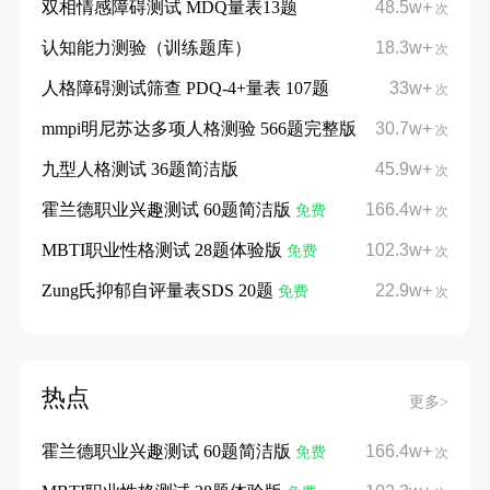
双相情感障碍测试 MDQ量表13题
48.5w+
次
认知能力测验（训练题库）
18.3w+
次
人格障碍测试筛查 PDQ-4+量表 107题
33w+
次
mmpi明尼苏达多项人格测验 566题完整版
30.7w+
次
九型人格测试 36题简洁版
45.9w+
次
霍兰德职业兴趣测试 60题简洁版
166.4w+
免费
次
MBTI职业性格测试 28题体验版
102.3w+
免费
次
Zung氏抑郁自评量表SDS 20题
22.9w+
免费
次
热点
更多>
霍兰德职业兴趣测试 60题简洁版
166.4w+
免费
次