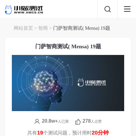
网站首页
>
智商
>
门萨智商测试( Mensa) 19题
门萨智商测试( Mensa) 19题
20.8w+
|
278
人已测
人点赞
19
20分钟
共有
个测试问题，预计用时