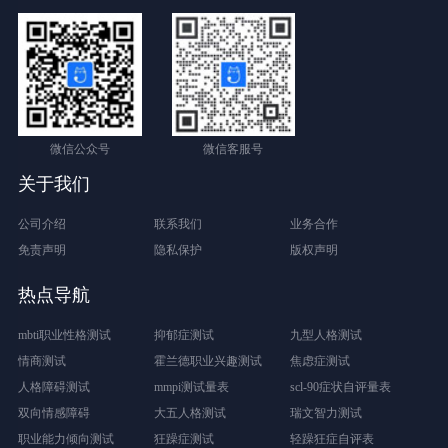
微信公众号
微信客服号
关于我们
公司介绍
联系我们
业务合作
免责声明
隐私保护
版权声明
热点导航
mbti职业性格测试
抑郁症测试
九型人格测试
情商测试
霍兰德职业兴趣测试
焦虑症测试
人格障碍测试
mmpi测试量表
scl-90症状自评量表
双向情感障碍
大五人格测试
瑞文智力测试
职业能力倾向测试
狂躁症测试
轻躁狂症自评表