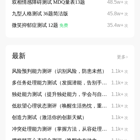
双相情感障碍测试 MDQ量表13题
48.5w+
次
九型人格测试 36题简洁版
45.8w+
次
微笑抑郁症测试 12题
35.4w+
免费
次
最新
更多>
风险预判能力测评（识别风险，防患未然）
1.1k+
次
多任务处理能力测试（发掘潜能，告别手忙脚乱）
1.1k+
次
独处能力测试（提升独处能力，学会与自己对话）
1.1k+
次
低欲望心理状态测评（唤醒生活热忱，重拾向上力量）
1.1k+
次
创造力测试（激活你的创新天赋）
1.1k+
次
冲突处理能力测评（掌握方法，从容处理分歧）
1.1k+
次