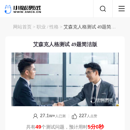
网站首页
>
职业
/
性格
>
艾森克人格测试 49题简洁版
艾森克人格测试 49题简洁版
27.1w+
|
227
人已测
人点赞
49
5分0秒
共有
个测试问题，预计用时