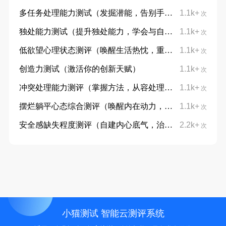
多任务处理能力测试（发掘潜能，告别手忙脚乱）
1.1k+
次
独处能力测试（提升独处能力，学会与自己对话）
1.1k+
次
低欲望心理状态测评（唤醒生活热忱，重拾向上力量）
1.1k+
次
创造力测试（激活你的创新天赋）
1.1k+
次
冲突处理能力测评（掌握方法，从容处理分歧）
1.1k+
次
摆烂躺平心态综合测评（唤醒内在动力，摆脱躺平摆烂心态）
1.1k+
次
安全感缺失程度测评（自建内心底气，治愈不安与敏感）
2.2k+
次
小猫测试 智能云测评系统