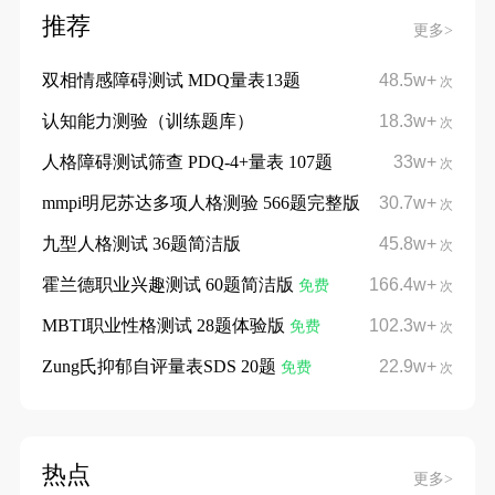
推荐
更多>
双相情感障碍测试 MDQ量表13题
48.5w+
次
认知能力测验（训练题库）
18.3w+
次
人格障碍测试筛查 PDQ-4+量表 107题
33w+
次
mmpi明尼苏达多项人格测验 566题完整版
30.7w+
次
九型人格测试 36题简洁版
45.8w+
次
霍兰德职业兴趣测试 60题简洁版
166.4w+
免费
次
MBTI职业性格测试 28题体验版
102.3w+
免费
次
Zung氏抑郁自评量表SDS 20题
22.9w+
免费
次
热点
更多>