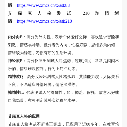
版
https://www.xmcs.cn/x/ask88
艾森克人格测试 210题情绪
版
https://www.xmcs.cn/x/ask210
内外向E
：高分为外向性，表示个体爱好交际，喜欢追求冒险和
刺激，情感易冲动。低分者为内向，性格好静，思维多为内倾，
情绪较为稳定，习惯有序的生活环境。
神经质P
：高分反应出测试人易焦虑，过度担忧，常常是闷闷不
乐的，情绪难以控制，行为上易冲动等。
精神质Q
：高分反应出测试人性格孤独，共情能力弱，人际关系
不良，不易适应外部环境，情感淡漠等。
掩饰性L:
代表测试人的掩饰性，如：掩盖、假托、故意示好或
自我隐蔽，亦可测定其朴实幼稚的水平。
艾森克人格的应用
艾森克人格测试不断修正完成，已应用了近80多年。在教育培