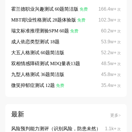
霍兰德职业兴趣测试 60题简洁版
166.4w+
免费
次
MBTI职业性格测试 28题体验版
102.3w+
免费
次
瑞文标准推理测验SPM 60题
60.2w+
免费
次
成人依恋类型测试 18题
53.9w+
次
大五人格测试 60题简洁版
52.2w+
次
双相情感障碍测试 MDQ量表13题
48.5w+
次
九型人格测试 36题简洁版
45.8w+
次
微笑抑郁症测试 12题
35.4w+
免费
次
最新
更多>
风险预判能力测评（识别风险，防患未然）
1.1k+
次