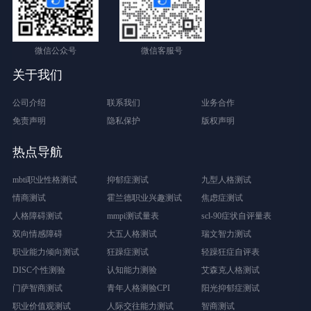
微信公众号
微信客服号
关于我们
公司介绍
联系我们
业务合作
免责声明
隐私保护
版权声明
热点导航
mbti职业性格测试
抑郁症测试
九型人格测试
情商测试
霍兰德职业兴趣测试
焦虑症测试
人格障碍测试
mmpi测试量表
scl-90症状自评量表
双向情感障碍
大五人格测试
瑞文智力测试
职业能力倾向测试
狂躁症测试
轻躁狂症自评表
DISC个性测验
认知能力测验
艾森克人格测试
门萨智商测试
青年人格测验CPI
阳光抑郁症测试
职业价值观测试
人际交往能力测试
智商测试