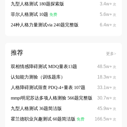
九型人格测试 180题探索版
3.4w+
次
菲尔人格测试 10题
5.6w+
免费
次
24种人格力量测试via 240题完整版
6.4w+
次
推荐
更多>
双相情感障碍测试 MDQ量表13题
48.5w+
次
认知能力测验（训练题库）
18.3w+
次
人格障碍测试筛查 PDQ-4+量表 107题
33.1w+
次
mmpi明尼苏达多项人格测验 566题完整版
30.7w+
次
九型人格测试 36题简洁版
45.9w+
次
霍兰德职业兴趣测试 60题简洁版
166.5w+
免费
次