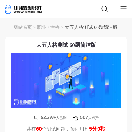
网站首页
>
职业
/
性格
>
大五人格测试 60题简洁版
大五人格测试 60题简洁版
52.3w+
|
507
人已测
人点赞
60
5分0秒
共有
个测试问题，预计用时