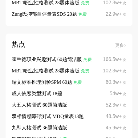
MBTI职业性格测试 28题体验版
102.3w+
免费
次
Zung氏抑郁自评量表SDS 20题
22.9w+
免费
次
热点
更多>
霍兰德职业兴趣测试 60题简洁版
166.5w+
免费
次
MBTI职业性格测试 28题体验版
102.3w+
免费
次
瑞文标准推理测验SPM 60题
60.3w+
免费
次
成人依恋类型测试 18题
54w+
次
大五人格测试 60题简洁版
52.3w+
次
双相情感障碍测试 MDQ量表13题
48.5w+
次
九型人格测试 36题简洁版
45.9w+
次