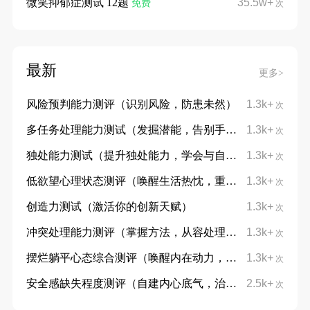
微笑抑郁症测试 12题
35.5w+
免费
次
最新
更多>
风险预判能力测评（识别风险，防患未然）
1.3k+
次
多任务处理能力测试（发掘潜能，告别手忙脚乱）
1.3k+
次
独处能力测试（提升独处能力，学会与自己对话）
1.3k+
次
低欲望心理状态测评（唤醒生活热忱，重拾向上力量）
1.3k+
次
创造力测试（激活你的创新天赋）
1.3k+
次
冲突处理能力测评（掌握方法，从容处理分歧）
1.3k+
次
摆烂躺平心态综合测评（唤醒内在动力，摆脱躺平摆烂心态）
1.3k+
次
安全感缺失程度测评（自建内心底气，治愈不安与敏感）
2.5k+
次