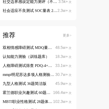
社交边界感设定能力测评（不被人情绑架、不让自己委屈）
3.5k+
次
社会适应不良测试 SOC量表 27题
2.3w+
免费
次
推荐
更多>
双相情感障碍测试 MDQ量表13题
48.5w+
次
认知能力测验（训练题库）
18.3w+
次
人格障碍测试筛查 PDQ-4+量表 107题
33.1w+
次
mmpi明尼苏达多项人格测验 566题完整版
30.7w+
次
九型人格测试 36题简洁版
45.9w+
次
霍兰德职业兴趣测试 60题简洁版
166.4w+
免费
次
MBTI职业性格测试 28题体验版
102.3w+
免费
次