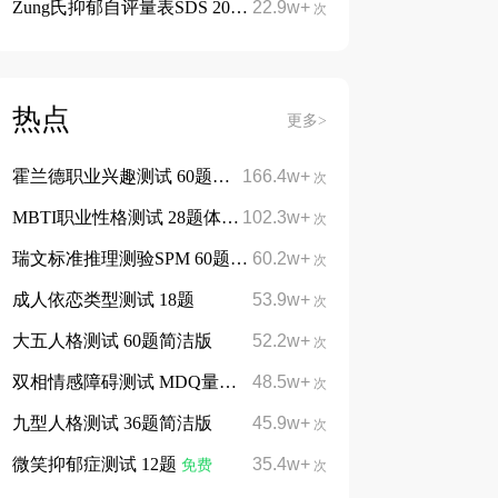
Zung氏抑郁自评量表SDS 20题
22.9w+
免费
次
热点
更多>
霍兰德职业兴趣测试 60题简洁版
166.4w+
免费
次
MBTI职业性格测试 28题体验版
102.3w+
免费
次
瑞文标准推理测验SPM 60题
60.2w+
免费
次
成人依恋类型测试 18题
53.9w+
次
大五人格测试 60题简洁版
52.2w+
次
双相情感障碍测试 MDQ量表13题
48.5w+
次
九型人格测试 36题简洁版
45.9w+
次
微笑抑郁症测试 12题
35.4w+
免费
次