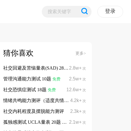
登录
猜你喜欢
更多>
社交回避及苦恼量表(SAD) 28题
2.8w+
免费
次
管理沟通能力测试 10题
2.5w+
免费
次
社交恐惧症测试 18题
12.6w+
免费
次
情绪共鸣能力测评（适度共情、守住边界）
4.2k+
次
社交内耗程度及摆脱能力测评
2.3k+
次
孤独感测试 UCLA量表 20题
2.1w+
免费
次