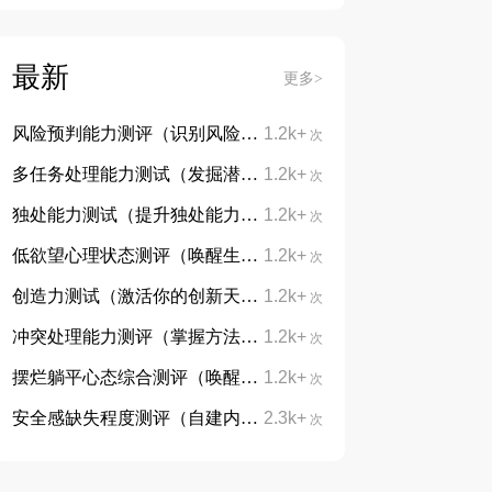
最新
更多>
风险预判能力测评（识别风险，防患未然）
1.2k+
次
多任务处理能力测试（发掘潜能，告别手忙脚乱）
1.2k+
次
独处能力测试（提升独处能力，学会与自己对话）
1.2k+
次
低欲望心理状态测评（唤醒生活热忱，重拾向上力量）
1.2k+
次
创造力测试（激活你的创新天赋）
1.2k+
次
冲突处理能力测评（掌握方法，从容处理分歧）
1.2k+
次
摆烂躺平心态综合测评（唤醒内在动力，摆脱躺平摆烂心态）
1.2k+
次
安全感缺失程度测评（自建内心底气，治愈不安与敏感）
2.3k+
次