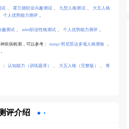
测试
、
霍兰德职业兴趣测试
、
九型人格测试
、
大五人格
、
个人优势能力测评
。
兴趣测试
、
mbti职业性格测试
、
个人优势能力测评
。
精神疾病检测，可以参考：
mmpi 明尼苏达多项人格测验
，
。
）：
认知能力（训练题库）
、
大五人格（完整版）
、
青
测评介绍