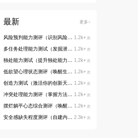
最新
更多>
风险预判能力测评（识别风险，防患未然）
1.2k+
次
多任务处理能力测试（发掘潜能，告别手忙脚乱）
1.2k+
次
独处能力测试（提升独处能力，学会与自己对话）
1.2k+
次
低欲望心理状态测评（唤醒生活热忱，重拾向上力量）
1.2k+
次
创造力测试（激活你的创新天赋）
1.2k+
次
冲突处理能力测评（掌握方法，从容处理分歧）
1.2k+
次
摆烂躺平心态综合测评（唤醒内在动力，摆脱躺平摆烂心态）
1.2k+
次
安全感缺失程度测评（自建内心底气，治愈不安与敏感）
2.3k+
次