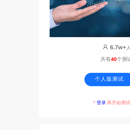
6.7w+
共有
40
个测
个人版测试
*
登录
再开始测试