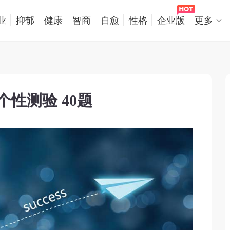
业
抑郁
健康
智商
自愈
性格
企业版
更多
C个性测验 40题