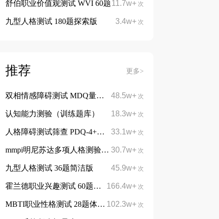
舒伯职业价值观测试 WVI 60题
11.7w+
次
九型人格测试 180题探索版
3.4w+
次
推荐
更多>
双相情感障碍测试 MDQ量表13题
48.5w+
次
认知能力测验（训练题库）
18.3w+
次
人格障碍测试筛查 PDQ-4+量表 107题
33.1w+
次
mmpi明尼苏达多项人格测验 566题完整版
30.7w+
次
九型人格测试 36题简洁版
45.9w+
次
霍兰德职业兴趣测试 60题简洁版
166.4w+
免费
次
MBTI职业性格测试 28题体验版
102.3w+
免费
次