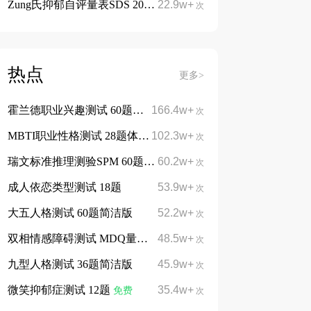
Zung氏抑郁自评量表SDS 20题
22.9w+
免费
次
热点
更多>
霍兰德职业兴趣测试 60题简洁版
166.4w+
免费
次
MBTI职业性格测试 28题体验版
102.3w+
免费
次
瑞文标准推理测验SPM 60题
60.2w+
免费
次
成人依恋类型测试 18题
53.9w+
次
大五人格测试 60题简洁版
52.2w+
次
双相情感障碍测试 MDQ量表13题
48.5w+
次
九型人格测试 36题简洁版
45.9w+
次
微笑抑郁症测试 12题
35.4w+
免费
次