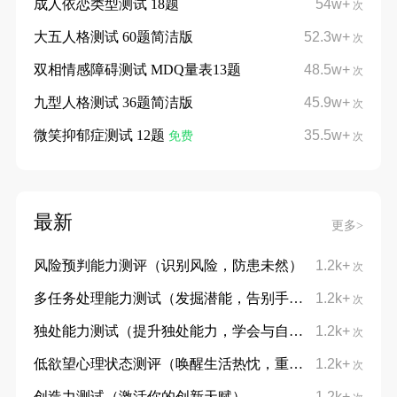
成人依恋类型测试 18题
54w+
次
大五人格测试 60题简洁版
52.3w+
次
双相情感障碍测试 MDQ量表13题
48.5w+
次
九型人格测试 36题简洁版
45.9w+
次
微笑抑郁症测试 12题
35.5w+
免费
次
最新
更多>
风险预判能力测评（识别风险，防患未然）
1.2k+
次
多任务处理能力测试（发掘潜能，告别手忙脚乱）
1.2k+
次
独处能力测试（提升独处能力，学会与自己对话）
1.2k+
次
低欲望心理状态测评（唤醒生活热忱，重拾向上力量）
1.2k+
次
创造力测试（激活你的创新天赋）
1.2k+