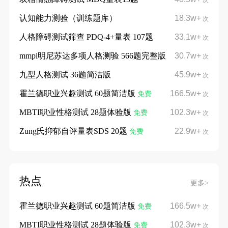
认知能力测验（训练题库）
18.3w+
次
人格障碍测试筛查 PDQ-4+量表 107题
33.1w+
次
mmpi明尼苏达多项人格测验 566题完整版
30.7w+
次
九型人格测试 36题简洁版
45.9w+
次
霍兰德职业兴趣测试 60题简洁版
166.5w+
免费
次
MBTI职业性格测试 28题体验版
102.3w+
免费
次
Zung氏抑郁自评量表SDS 20题
22.9w+
免费
次
热点
更多>
霍兰德职业兴趣测试 60题简洁版
166.5w+
免费
次
MBTI职业性格测试 28题体验版
102.3w+
免费
次