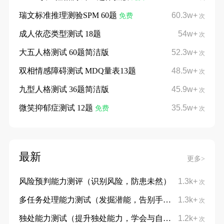
瑞文标准推理测验SPM 60题
60.3w+
免费
次
成人依恋类型测试 18题
54w+
次
大五人格测试 60题简洁版
52.3w+
次
双相情感障碍测试 MDQ量表13题
48.5w+
次
九型人格测试 36题简洁版
45.9w+
次
微笑抑郁症测试 12题
35.5w+
免费
次
最新
更多>
风险预判能力测评（识别风险，防患未然）
1.3k+
次
多任务处理能力测试（发掘潜能，告别手忙脚乱）
1.3k+
次
独处能力测试（提升独处能力，学会与自己对话）
1.2k+
次