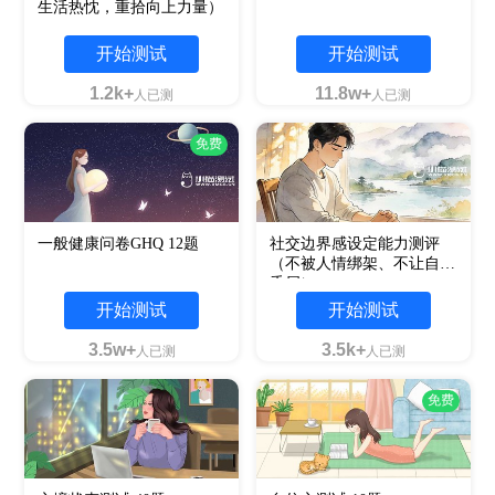
生活热忱，重拾向上力量）
开始测试
开始测试
1.2k+
11.8w+
人已测
人已测
免费
一般健康问卷GHQ 12题
社交边界感设定能力测评
（不被人情绑架、不让自己
委屈）
开始测试
开始测试
3.5w+
3.5k+
人已测
人已测
免费