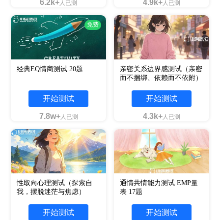
6.2k+
4.9k+
人已测
人已测
免费
经典EQ情商测试 20题
亲密关系边界感测试（亲密
而不捆绑、依赖而不依附）
开始测试
开始测试
7.8w+
4.3k+
人已测
人已测
性取向心理测试（探索自
通情共情能力测试 EMP量
我，摆脱迷茫与焦虑）
表 17题
开始测试
开始测试