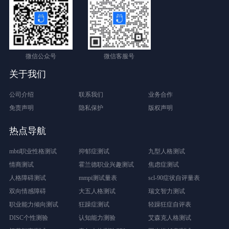
微信公众号
微信客服号
关于我们
公司介绍
联系我们
业务合作
免责声明
隐私保护
版权声明
热点导航
mbti职业性格测试
抑郁症测试
九型人格测试
情商测试
霍兰德职业兴趣测试
焦虑症测试
人格障碍测试
mmpi测试量表
scl-90症状自评量表
双向情感障碍
大五人格测试
瑞文智力测试
职业能力倾向测试
狂躁症测试
轻躁狂症自评表
DISC个性测验
认知能力测验
艾森克人格测试