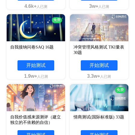
4.6k+
3w+
人已测
人已测
免费
自我接纳问卷SAQ 16题
冲突管理风格测试 TKI量表
30题
开始测试
开始测试
1.9w+
3.3w+
人已测
人已测
免费
自我价值感来源测评（建立
情商测试(国际标准版) 33题
独立的不依赖的自信）