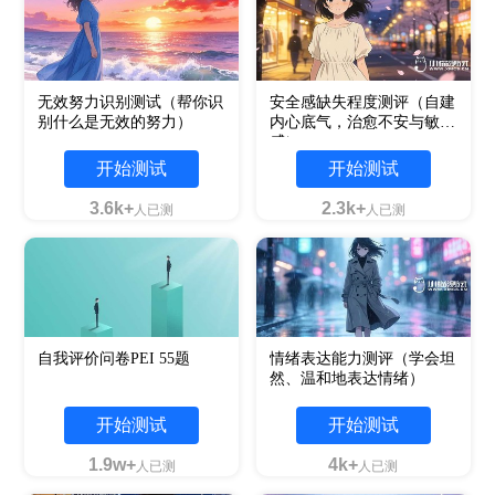
无效努力识别测试（帮你识
安全感缺失程度测评（自建
别什么是无效的努力）
内心底气，治愈不安与敏
感）
开始测试
开始测试
3.6k+
2.3k+
人已测
人已测
自我评价问卷PEI 55题
情绪表达能力测评（学会坦
然、温和地表达情绪）
开始测试
开始测试
1.9w+
4k+
人已测
人已测