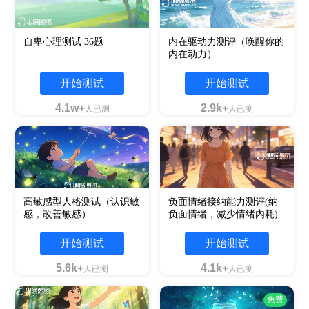
自卑心理测试 36题
内在驱动力测评（唤醒你的
内在动力）
开始测试
开始测试
4.1w+
2.9k+
人已测
人已测
高敏感型人格测试（认识敏
负面情绪接纳能力测评(纳
感，改善敏感）
负面情绪，减少情绪内耗)
开始测试
开始测试
5.6k+
4.1k+
人已测
人已测
免费