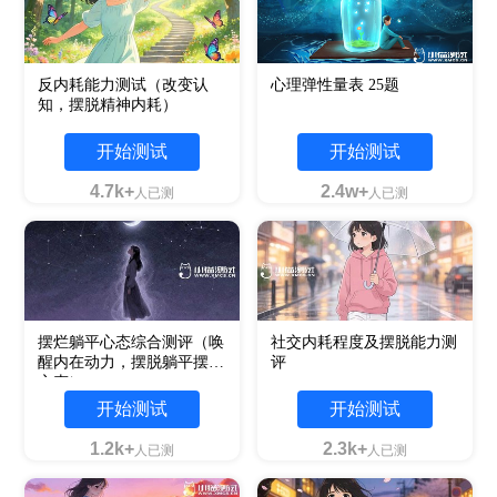
反内耗能力测试（改变认
心理弹性量表 25题
知，摆脱精神内耗）
开始测试
开始测试
4.7k+
2.4w+
人已测
人已测
摆烂躺平心态综合测评（唤
社交内耗程度及摆脱能力测
醒内在动力，摆脱躺平摆烂
评
心态）
开始测试
开始测试
1.2k+
2.3k+
人已测
人已测