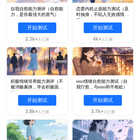
自我自愈能力测评（自愈能
恋爱内耗止损能力测试（及
力，是你最强大的底气）
时抽身，不陷入无效感情消
耗）
开始测试
开始测试
2.3k+
4k+
人已测
人已测
积极情绪培养能力测评（不
emo情绪自愈能力测试（自
被消极裹挟，学会积极面
我疗愈，与emo和平相处）
对）
开始测试
开始测试
3.8k+
3.7k+
人已测
人已测