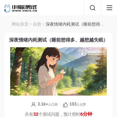
网站首页
>
自愈
>
深夜情绪内耗测试（睡前想得多、越想越失眠）
深夜情绪内耗测试（睡前想得多、越想越失眠）
3.1k+
|
103
人已测
人点赞
32
6分钟
共有
个测试问题，预计用时