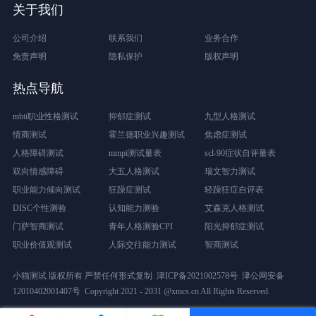
关于我们
公司介绍
联系我们
业务合作
免责声明
隐私保护
版权声明
热点导航
mbti职业性格测试
抑郁症测试
九型人格测试
情商测试
霍兰德职业兴趣测试
焦虑症测试
人格障碍测试
mmpi测试量表
scl-90症状自评量表
双向情感障碍
大五人格测试
瑞文智力测试
职业能力倾向测试
狂躁症测试
轻躁狂症自评表
DISC个性测验
认知能力测验
艾森克人格测试
门萨智商测试
青年人格测验CPI
阳光抑郁症测试
职业价值观测试
人际交往能力测试
智商测试
小猫测试 版权所有 严禁任何形式复制
津ICP备2021002578号
津公网安备
12010402001407号
Copyright 2021 - 2031 @xmcs.cn All Rights Reserved.