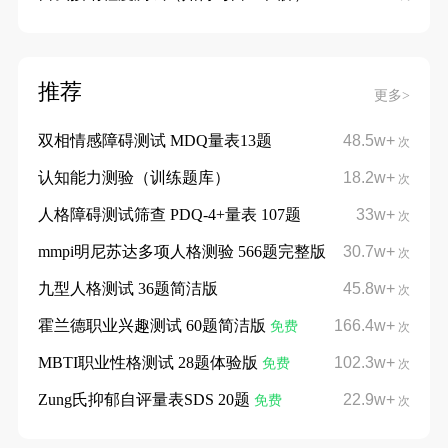
推荐
更多>
双相情感障碍测试 MDQ量表13题
48.5w+
次
认知能力测验（训练题库）
18.2w+
次
人格障碍测试筛查 PDQ-4+量表 107题
33w+
次
mmpi明尼苏达多项人格测验 566题完整版
30.7w+
次
九型人格测试 36题简洁版
45.8w+
次
霍兰德职业兴趣测试 60题简洁版
166.4w+
免费
次
MBTI职业性格测试 28题体验版
102.3w+
免费
次
Zung氏抑郁自评量表SDS 20题
22.9w+
免费
次