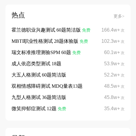
热点
更多>
霍兰德职业兴趣测试 60题简洁版
166.4w+
免费
次
MBTI职业性格测试 28题体验版
102.3w+
免费
次
瑞文标准推理测验SPM 60题
60.1w+
免费
次
成人依恋类型测试 18题
53.9w+
次
大五人格测试 60题简洁版
52.2w+
次
双相情感障碍测试 MDQ量表13题
48.5w+
次
九型人格测试 36题简洁版
45.8w+
次
微笑抑郁症测试 12题
35.4w+
免费
次