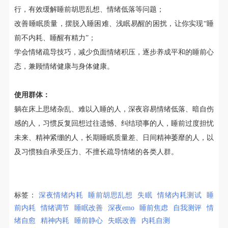
行，有效缓解睡前胡思乱想、情绪低落等问题；
改善睡眠质量，摆脱入睡困难、浅眠易醒的困扰，让你实现“睡
前不内耗、睡醒有精力”；
学会情绪疏导技巧，减少负面情绪积压，逐步养成平和的睡前心
态，兼顾情绪健康与身体健康。
使用群体：
躺在床上思绪杂乱、难以入睡的人，深夜容易情绪低落、暗自伤
感的人，习惯反复回想过往遗憾、纠结琐事的人，睡前过度担忧
未来、精神紧绷的人，长期睡眠质量差、日间精神萎靡的人，以
及习惯独自承受压力、不擅长疏导情绪的各类人群。
标签：
深夜情绪内耗
睡前胡思乱想
失眠
情绪内耗测试
睡
前内耗
情绪调节
睡眠改善
深夜emo
睡前焦虑
自我测评
情
绪自愈
精神内耗
睡前静心
失眠改善
内耗自测