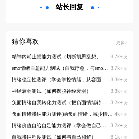
站长回复
猜你喜欢
更多>
精神内耗止损能力测试（切断胡思乱想、停止自我消耗）
3.7k+
次
emo情绪自愈能力测试（自我疗愈，与emo和平相处）
3.7k+
次
情绪稳定性测评（学会掌控情绪，从容面对挑战）
3.3k+
次
神经衰弱测试（如何摆脱神经衰弱）
3.3k+
次
负面情绪自我转化力测试（把负面情绪转化为成长动力）
3.2k+
次
负面情绪接纳能力测评(纳负面情绪，减少情绪内耗)
4k+
次
情绪价值自给自足能力测评（学会做自己的情绪靠山）
3.2k+
次
自我接纳程度测试（如何与自己和解）
6.1k+
次