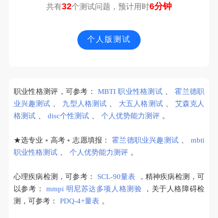
32
6分钟
共有
个测试问题，预计用时
个人版测试
职业性格测评，可参考：
MBTI 职业性格测试
、
霍兰德职
业兴趣测试
、
九型人格测试
、
大五人格测试
、
艾森克人
格测试
、
disc个性测试
、
个人优势能力测评
。
★选专业﹡高考﹡志愿填报：
霍兰德职业兴趣测试
、
mbti
职业性格测试
、
个人优势能力测评
。
心理疾病检测，可参考：
SCL-90量表
，精神疾病检测，可
以参考：
mmpi 明尼苏达多项人格测验
，关于人格障碍检
测，可参考：
PDQ-4+量表
。