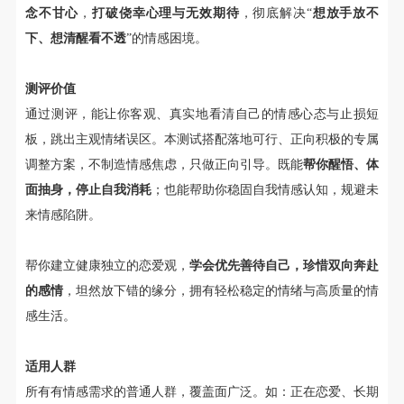
念不甘心
，
打破侥幸心理与无效期待
，彻底解决“
想放手放不
下、想清醒看不透
”的情感困境。
测评价值
通过测评，能让你客观、真实地看清自己的情感心态与止损短
板，跳出主观情绪误区。本测试搭配落地可行、正向积极的专属
调整方案，不制造情感焦虑，只做正向引导。既能
帮你醒悟、体
面抽身，停止自我消耗
；也能帮助你稳固自我情感认知，规避未
来情感陷阱。
帮你建立健康独立的恋爱观，
学会优先善待自己，珍惜双向奔赴
的感情
，坦然放下错的缘分，拥有轻松稳定的情绪与高质量的情
感生活。
适用人群
所有有情感需求的普通人群，覆盖面广泛。如：正在恋爱、长期