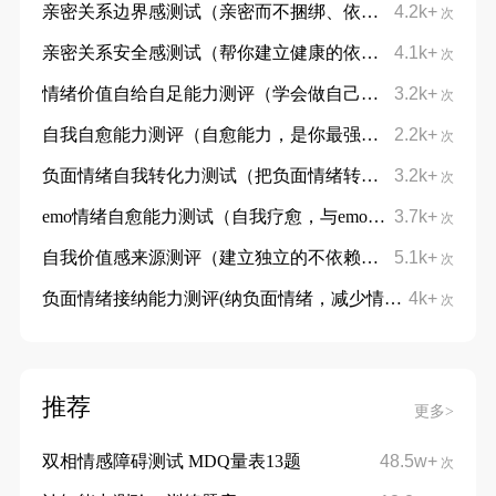
亲密关系边界感测试（亲密而不捆绑、依赖而不依附）
4.2k+
次
亲密关系安全感测试（帮你建立健康的依恋模式）
4.1k+
次
情绪价值自给自足能力测评（学会做自己的情绪靠山）
3.2k+
次
自我自愈能力测评（自愈能力，是你最强大的底气）
2.2k+
次
负面情绪自我转化力测试（把负面情绪转化为成长动力）
3.2k+
次
emo情绪自愈能力测试（自我疗愈，与emo和平相处）
3.7k+
次
自我价值感来源测评（建立独立的不依赖的自信）
5.1k+
次
负面情绪接纳能力测评(纳负面情绪，减少情绪内耗)
4k+
次
推荐
更多>
双相情感障碍测试 MDQ量表13题
48.5w+
次