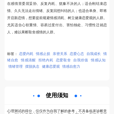
在感情里委屈妥协、反复内耗、犹豫不决的人；适合刚结束恋
情、久久无法走出情绪、反复回想纠结的人；也适合单身、即将
开启新恋情，想要提前规避情感消耗、树立健康恋爱观的人群。
尤其适合心软重情、容易过度付出、害怕独处、习惯性迁就恋
人，难以果断取舍感情的人群。
标签：
恋爱内耗
情感止损
亲密关系
恋爱心态
自我成长
情
绪自愈
情感清醒
拒绝内耗
恋爱取舍
自我价值
情感认知
情绪管理
摆脱执念
健康恋爱观
情感自愈力
使用须知
心理测试的得分，仅仅作为自我了解的参考，不具备临床诊断意