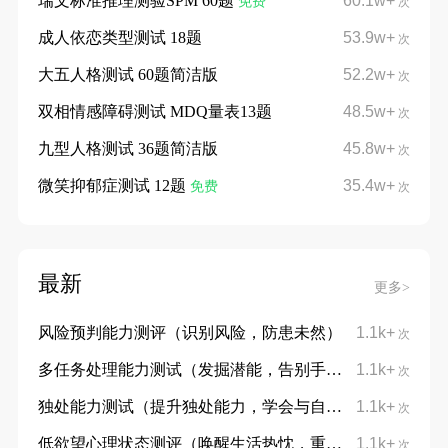
瑞文标准推理测验SPM 60题
60.1w+
免费
次
成人依恋类型测试 18题
53.9w+
次
大五人格测试 60题简洁版
52.2w+
次
双相情感障碍测试 MDQ量表13题
48.5w+
次
九型人格测试 36题简洁版
45.8w+
次
微笑抑郁症测试 12题
35.4w+
免费
次
最新
更多>
风险预判能力测评（识别风险，防患未然）
1.1k+
次
多任务处理能力测试（发掘潜能，告别手忙脚乱）
1.1k+
次
独处能力测试（提升独处能力，学会与自己对话）
1.1k+
次
低欲望心理状态测评（唤醒生活热忱，重拾向上力量）
1.1k+
次