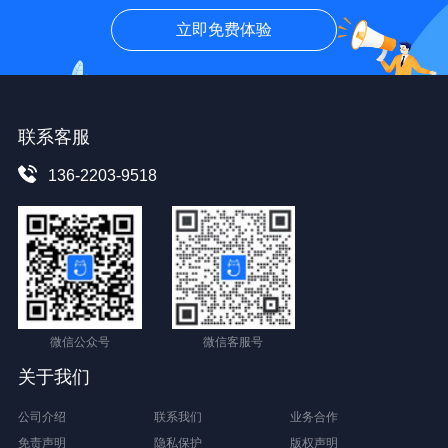
立即免费体验
联系客服
136-2203-9518
微信公众号
微信客服号
关于我们
公司介绍
联系我们
业务合作
免责声明
隐私保护
版权声明