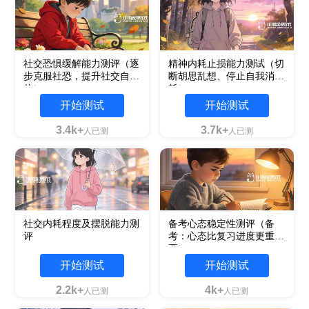
社交恐惧缓解能力测评（逐
精神内耗止损能力测试（切
步克服社恐，提升社交自
断胡思乱想、停止自我消
信）
耗）
开始测试
开始测试
3.4k+
3.7k+
人已测
人已测
社交内耗程度及摆脱能力测
备考心态稳定性测评（备
评
考：心态比复习进度更重
要）
开始测试
开始测试
2.2k+
4k+
人已测
人已测