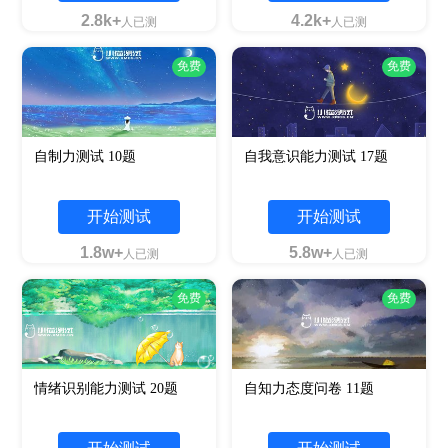
2.8k+
4.2k+
人已测
人已测
免费
免费
自制力测试 10题
自我意识能力测试 17题
开始测试
开始测试
1.8w+
5.8w+
人已测
人已测
免费
免费
情绪识别能力测试 20题
自知力态度问卷 11题