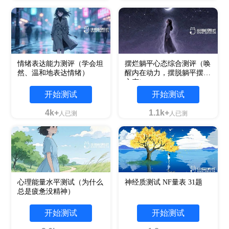
情绪表达能力测评（学会坦
摆烂躺平心态综合测评（唤
然、温和地表达情绪）
醒内在动力，摆脱躺平摆烂
心态）
开始测试
开始测试
4k+
1.1k+
人已测
人已测
心理能量水平测试（为什么
神经质测试 NF量表 31题
总是疲惫没精神）
开始测试
开始测试