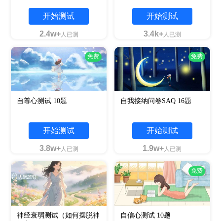
开始测试
开始测试
2.4w+
3.4k+
人已测
人已测
免费
免费
自尊心测试 10题
自我接纳问卷SAQ 16题
开始测试
开始测试
3.8w+
1.9w+
人已测
人已测
免费
神经衰弱测试（如何摆脱神
自信心测试 10题