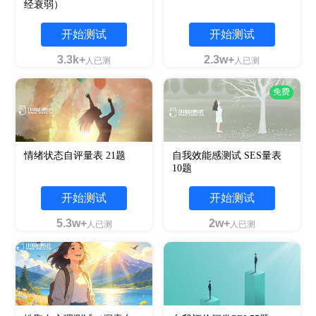
经衰弱）
开始测试
开始测试
3.3k+
2.3w+
人已测
人已测
免费
情绪状态自评量表 21题
自我效能感测试 SES量表
10题
开始测试
开始测试
5.3w+
2w+
人已测
人已测