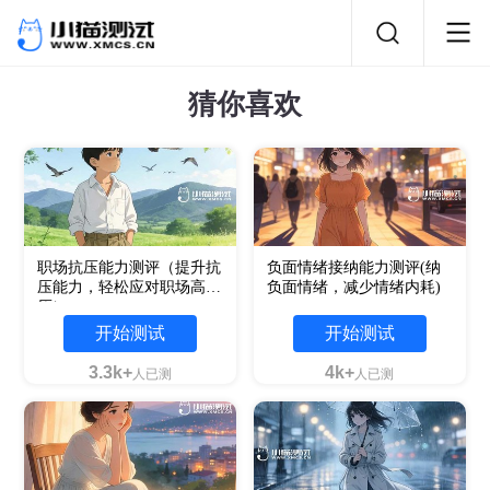
猜你喜欢
职场抗压能力测评（提升抗
负面情绪接纳能力测评(纳
压能力，轻松应对职场高
负面情绪，减少情绪内耗)
压）
开始测试
开始测试
3.3k+
4k+
人已测
人已测