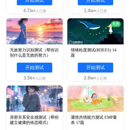
开始测试
开始测试
4.7w+
1.4w+
人已测
人已测
免费
无效努力识别测试（帮你识
情绪粒度测试(RDEES) 14
别什么是无效的努力）
题
开始测试
开始测试
3.5k+
2.8w+
人已测
人已测
亲密关系安全感测试（帮你
通情共情能力测试 EMP量
建立健康的依恋模式）
表 17题