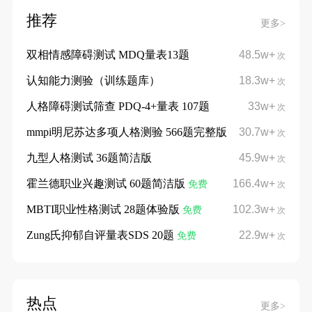
推荐
更多>
双相情感障碍测试 MDQ量表13题
48.5w+
次
认知能力测验（训练题库）
18.3w+
次
人格障碍测试筛查 PDQ-4+量表 107题
33w+
次
mmpi明尼苏达多项人格测验 566题完整版
30.7w+
次
九型人格测试 36题简洁版
45.9w+
次
霍兰德职业兴趣测试 60题简洁版
166.4w+
免费
次
MBTI职业性格测试 28题体验版
102.3w+
免费
次
Zung氏抑郁自评量表SDS 20题
22.9w+
免费
次
热点
更多>