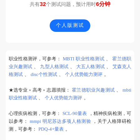
32
6分钟
共有
个测试问题，预计用时
个人版测试
职业性格测评，可参考：
MBTI 职业性格测试
、
霍兰德职
业兴趣测试
、
九型人格测试
、
大五人格测试
、
艾森克人
格测试
、
disc个性测试
、
个人优势能力测评
。
★选专业﹡高考﹡志愿填报：
霍兰德职业兴趣测试
、
mbti
职业性格测试
、
个人优势能力测评
。
心理疾病检测，可参考：
SCL-90量表
，精神疾病检测，可
以参考：
mmpi 明尼苏达多项人格测验
，关于人格障碍检
测，可参考：
PDQ-4+量表
。