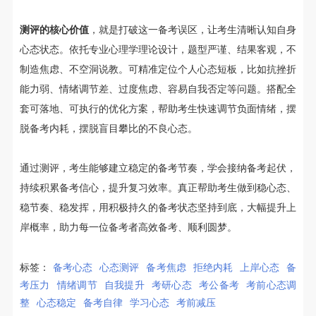
测评的核心价值
，就是打破这一备考误区，让考生清晰认知自身
心态状态。依托专业心理学理论设计，题型严谨、结果客观，不
制造焦虑、不空洞说教。可精准定位个人心态短板，比如抗挫折
能力弱、情绪调节差、过度焦虑、容易自我否定等问题。搭配全
套可落地、可执行的优化方案，帮助考生快速调节负面情绪，摆
脱备考内耗，摆脱盲目攀比的不良心态。
通过测评，考生能够建立稳定的备考节奏，学会接纳备考起伏，
持续积累备考信心，提升复习效率。真正帮助考生做到稳心态、
稳节奏、稳发挥，用积极持久的备考状态坚持到底，大幅提升上
岸概率，助力每一位备考者高效备考、顺利圆梦。
标签：
备考心态
心态测评
备考焦虑
拒绝内耗
上岸心态
备
考压力
情绪调节
自我提升
考研心态
考公备考
考前心态调
整
心态稳定
备考自律
学习心态
考前减压