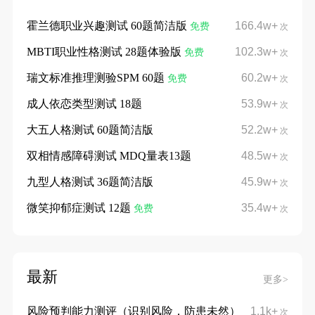
霍兰德职业兴趣测试 60题简洁版
166.4w+
免费
次
MBTI职业性格测试 28题体验版
102.3w+
免费
次
瑞文标准推理测验SPM 60题
60.2w+
免费
次
成人依恋类型测试 18题
53.9w+
次
大五人格测试 60题简洁版
52.2w+
次
双相情感障碍测试 MDQ量表13题
48.5w+
次
九型人格测试 36题简洁版
45.9w+
次
微笑抑郁症测试 12题
35.4w+
免费
次
最新
更多>
风险预判能力测评（识别风险，防患未然）
1.1k+
次