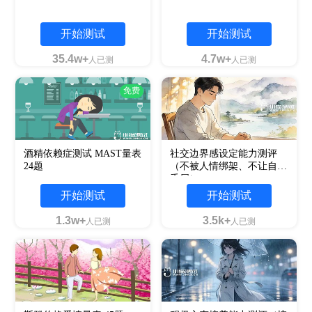
开始测试
开始测试
35.4w+
4.7w+
人已测
人已测
免费
酒精依赖症测试 MAST量表
社交边界感设定能力测评
24题
（不被人情绑架、不让自己
委屈）
开始测试
开始测试
1.3w+
3.5k+
人已测
人已测