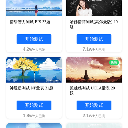
情绪智力测试 EIS 33题
哈佛情商测试(高尔曼版) 10
题
开始测试
开始测试
4.2w+
7.1w+
人已测
人已测
免费
神经质测试 NF量表 31题
孤独感测试 UCLA量表 20
题
开始测试
开始测试
1.8w+
2.1w+
人已测
人已测