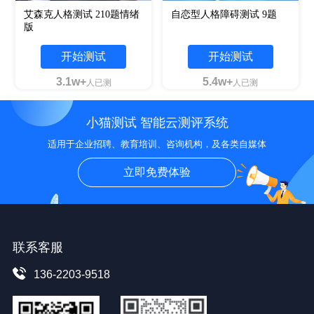
艾森克人格测试 210题情绪
自恋型人格障碍测试 9题
版
开始测试
开始测试
3.1w+
5.4w+
人已测
人已测
小猫测试 智能云测评系统
适用于企业招聘、教育培训、咨询机构，及各类自媒体
立即免费体验
联系客服
136-2203-9518