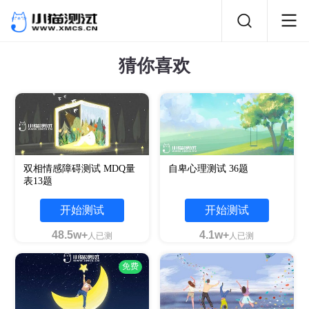
猜你喜欢
双相情感障碍测试 MDQ量
自卑心理测试 36题
表13题
开始测试
开始测试
48.5w+
4.1w+
人已测
人已测
免费