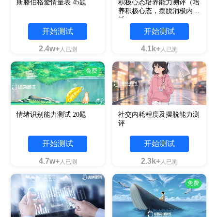
斯滕伯格爱情量表 45题
积极心态培养能力测评（培
养积极心态，摆脱消极内
耗）
开始测试
开始测试
2.4w+
4.1k+
人已测
人已测
免费
情绪识别能力测试 20题
社交内耗程度及摆脱能力测
评
开始测试
开始测试
4.7w+
2.3k+
人已测
人已测
免费