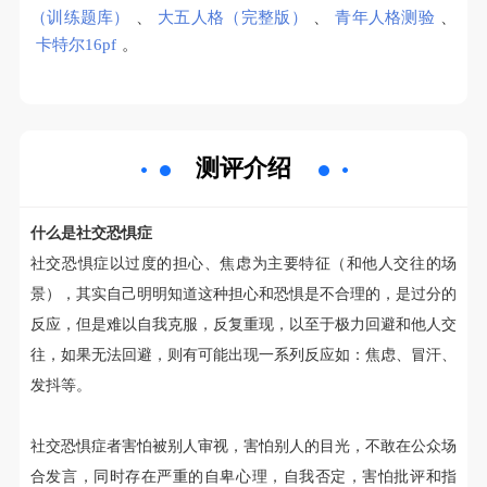
（训练题库）
、
大五人格（完整版）
、
青年人格测验
、
卡特尔16pf
。
测评介绍
什么是社交恐惧症
社交恐惧症以过度的担心、焦虑为主要特征（和他人交往的场
景），其实自己明明知道这种担心和恐惧是不合理的，是过分的
反应，但是难以自我克服，反复重现，以至于极力回避和他人交
往，如果无法回避，则有可能出现一系列反应如：焦虑、冒汗、
发抖等。
社交恐惧症者害怕被别人审视，害怕别人的目光，不敢在公众场
合发言，同时存在严重的自卑心理，自我否定，害怕批评和指