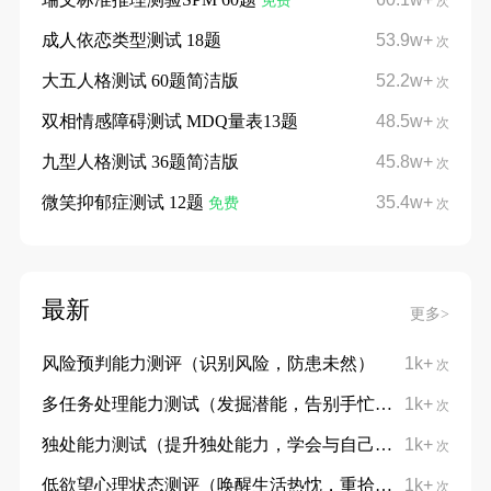
免费
次
成人依恋类型测试 18题
53.9w+
次
大五人格测试 60题简洁版
52.2w+
次
双相情感障碍测试 MDQ量表13题
48.5w+
次
九型人格测试 36题简洁版
45.8w+
次
微笑抑郁症测试 12题
35.4w+
免费
次
最新
更多>
风险预判能力测评（识别风险，防患未然）
1k+
次
多任务处理能力测试（发掘潜能，告别手忙脚乱）
1k+
次
独处能力测试（提升独处能力，学会与自己对话）
1k+
次
低欲望心理状态测评（唤醒生活热忱，重拾向上力量）
1k+
次