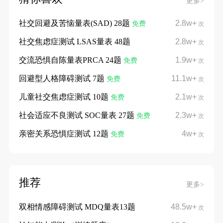
更多>
社交回避及苦恼量表(SAD) 28题
2.8w+
免费
次
社交焦虑症测试 LSAS量表 48题
2.8w+
次
交流恐惧自陈量表PRCA 24题
1.9w+
免费
次
回避型人格障碍测试 7题
11.1w+
免费
次
儿童社交焦虑症测试 10题
2.1w+
免费
次
社会适应不良测试 SOC量表 27题
2.3w+
免费
次
亲密关系恐惧症测试 12题
4w+
免费
次
推荐
更多>
双相情感障碍测试 MDQ量表13题
48.5w+
次