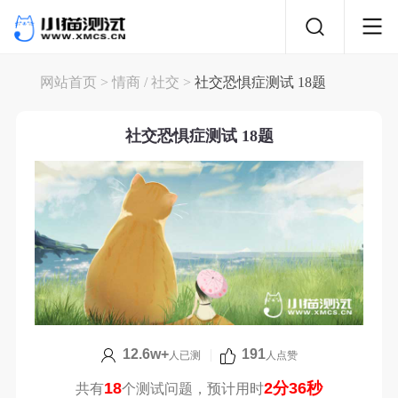
网站首页
>
情商
/
社交
>
社交恐惧症测试 18题
社交恐惧症测试 18题
12.6w+
|
191
人已测
人点赞
18
2分36秒
共有
个测试问题，预计用时