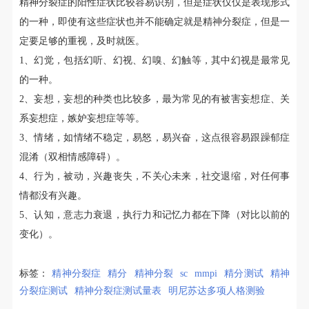
精神分裂症的阳性症状比较容易识别，但是症状仅仅是表现形式
的一种，即使有这些症状也并不能确定就是精神分裂症，但是一
定要足够的重视，及时就医。
1、幻觉，包括幻听、幻视、幻嗅、幻触等，其中幻视是最常见
的一种。
2、妄想，妄想的种类也比较多，最为常见的有被害妄想症、关
系妄想症，嫉妒妄想症等等。
3、情绪，如情绪不稳定，易怒，易兴奋，这点很容易跟躁郁症
混淆（双相情感障碍）。
4、行为，被动，兴趣丧失，不关心未来，社交退缩，对任何事
情都没有兴趣。
5、认知，意志力衰退，执行力和记忆力都在下降（对比以前的
变化）。
标签：
精神分裂症
精分
精神分裂
sc
mmpi
精分测试
精神
分裂症测试
精神分裂症测试量表
明尼苏达多项人格测验