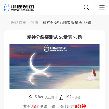
网站首页
>
健康
>
精神分裂症测试 Sc量表 78题
精神分裂症测试 Sc量表 78题
5.8w+
|
192
人已测
人点赞
78
8分钟
共有
个测试问题，预计用时