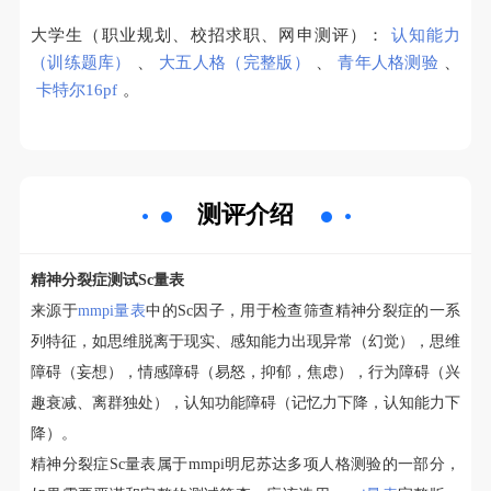
大学生（职业规划、校招求职、网申测评）：
认知能力
（训练题库）
、
大五人格（完整版）
、
青年人格测验
、
卡特尔16pf
。
测评介绍
精神分裂症测试Sc量表
来源于
mmpi量表
中的Sc因子，用于检查筛查精神分裂症的一系
列特征，如思维脱离于现实、感知能力出现异常（幻觉），思维
障碍（妄想），情感障碍（易怒，抑郁，焦虑），行为障碍（兴
趣衰减、离群独处），认知功能障碍（记忆力下降，认知能力下
降）。
精神分裂症Sc量表属于mmpi明尼苏达多项人格测验的一部分，