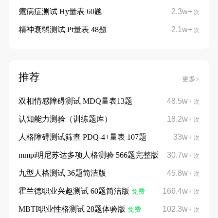
癔病症测试 Hy量表 60题
2.3w+
次
精神衰弱测试 Pt量表 48题
2.1w+
次
推荐
更多>
双相情感障碍测试 MDQ量表13题
48.5w+
次
认知能力测验（训练题库）
18.2w+
次
人格障碍测试筛查 PDQ-4+量表 107题
33w+
次
mmpi明尼苏达多项人格测验 566题完整版
30.7w+
次
九型人格测试 36题简洁版
45.8w+
次
霍兰德职业兴趣测试 60题简洁版
166.4w+
免费
次
MBTI职业性格测试 28题体验版
102.3w+
免费
次