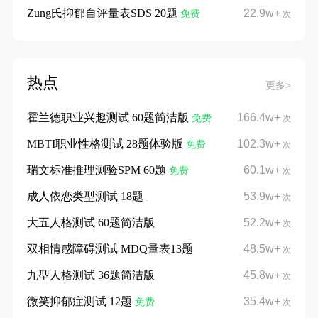
Zung氏抑郁自评量表SDS 20题
22.9w+
免费
次
热点
更多>
霍兰德职业兴趣测试 60题简洁版
166.4w+
免费
次
MBTI职业性格测试 28题体验版
102.3w+
免费
次
瑞文标准推理测验SPM 60题
60.1w+
免费
次
成人依恋类型测试 18题
53.9w+
次
大五人格测试 60题简洁版
52.2w+
次
双相情感障碍测试 MDQ量表13题
48.5w+
次
九型人格测试 36题简洁版
45.8w+
次
微笑抑郁症测试 12题
35.4w+
免费
次