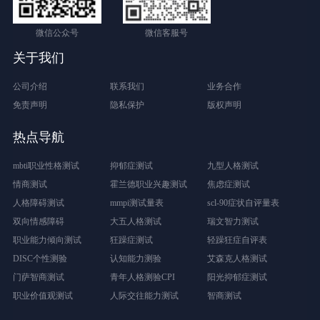
微信公众号
微信客服号
关于我们
公司介绍
联系我们
业务合作
免责声明
隐私保护
版权声明
热点导航
mbti职业性格测试
抑郁症测试
九型人格测试
情商测试
霍兰德职业兴趣测试
焦虑症测试
人格障碍测试
mmpi测试量表
scl-90症状自评量表
双向情感障碍
大五人格测试
瑞文智力测试
职业能力倾向测试
狂躁症测试
轻躁狂症自评表
DISC个性测验
认知能力测验
艾森克人格测试
门萨智商测试
青年人格测验CPI
阳光抑郁症测试
职业价值观测试
人际交往能力测试
智商测试