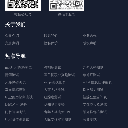
微信公众号
微信客服号
关于我们
公司介绍
联系我们
业务合作
免责声明
隐私保护
版权声明
热点导航
mbti职业性格测试
抑郁症测试
九型人格测试
情商测试
霍兰德职业兴趣测试
焦虑症测试
人格障碍测试
mmpi测试量表
scl-90症状自评量表
双向情感障碍
大五人格测试
瑞文智力测试
职业能力倾向测试
狂躁症测试
轻躁狂症自评表
DISC个性测验
认知能力测验
艾森克人格测试
门萨智商测试
青年人格测验CPI
阳光抑郁症测试
职业价值观测试
人际交往能力测试
智商测试