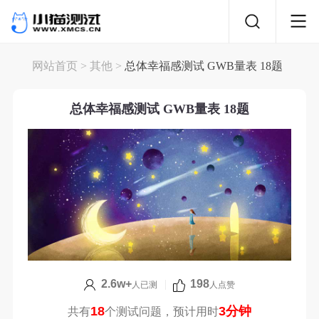
网站首页
>
其他
>
总体幸福感测试 GWB量表 18题
总体幸福感测试 GWB量表 18题
2.6w+
|
198
人已测
人点赞
18
3分钟
共有
个测试问题，预计用时