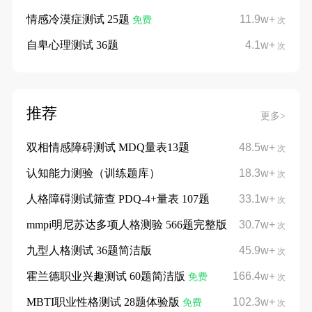
情感冷漠症测试 25题
11.9w+
免费
次
自卑心理测试 36题
4.1w+
次
推荐
更多>
双相情感障碍测试 MDQ量表13题
48.5w+
次
认知能力测验（训练题库）
18.3w+
次
人格障碍测试筛查 PDQ-4+量表 107题
33.1w+
次
mmpi明尼苏达多项人格测验 566题完整版
30.7w+
次
九型人格测试 36题简洁版
45.9w+
次
霍兰德职业兴趣测试 60题简洁版
166.4w+
免费
次
MBTI职业性格测试 28题体验版
102.3w+
免费
次