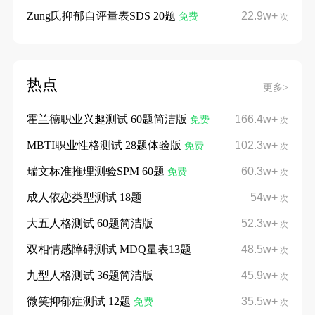
Zung氏抑郁自评量表SDS 20题
22.9w+
免费
次
热点
更多>
霍兰德职业兴趣测试 60题简洁版
166.4w+
免费
次
MBTI职业性格测试 28题体验版
102.3w+
免费
次
瑞文标准推理测验SPM 60题
60.3w+
免费
次
成人依恋类型测试 18题
54w+
次
大五人格测试 60题简洁版
52.3w+
次
双相情感障碍测试 MDQ量表13题
48.5w+
次
九型人格测试 36题简洁版
45.9w+
次
微笑抑郁症测试 12题
35.5w+
免费
次