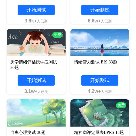
开始测试
开始测试
3.6k+
6.6w+
人已测
人已测
免费
厌学情绪评估厌学症测试
情绪智力测试 EIS 33题
20题
开始测试
开始测试
3.1w+
4.2w+
人已测
人已测
免费
自卑心理测试 36题
精神病评定量表BPRS 18题