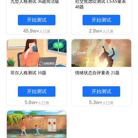
九型人格测试 36题简洁版
社交焦虑症测试 LSAS量表
48题
开始测试
开始测试
45.9w+
2.8w+
人已测
人已测
免费
菲尔人格测试 10题
情绪状态自评量表 21题
开始测试
开始测试
5.6w+
5.3w+
人已测
人已测