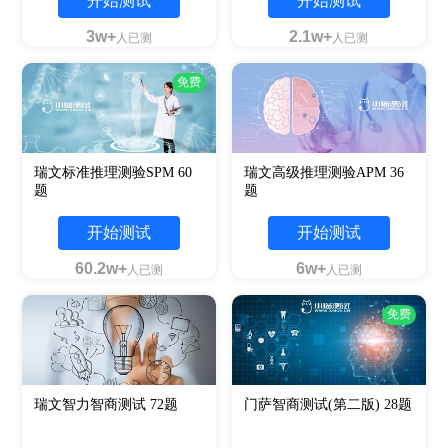
开始测试
开始测试
3w+
2.1w+
人已测
人已测
免费
瑞文标准推理测验SPM 60
瑞文高级推理测验APM 36
题
题
开始测试
开始测试
60.2w+
6w+
人已测
人已测
免费
瑞文智力智商测试 72题
门萨智商测试(第二版) 28题