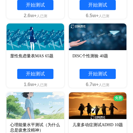
开始测试
开始测试
2.6w+
6.5w+
人已测
人已测
显性焦虑量表MAS 65题
DISC个性测验 40题
开始测试
开始测试
1.6w+
6.7w+
人已测
人已测
免费
心理能量水平测试（为什么
儿童多动症测试ADHD 10题
总是疲惫没精神）