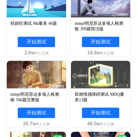
轻躁狂测试 Ma量表 46题
mmpi明尼苏达多项人格测
验 399题简洁版
开始测试
开始测试
2.6w+
18.4w+
人已测
人已测
mmpi明尼苏达多项人格测
双相情感障碍测试 MDQ量
验 566题完整版
表13题
开始测试
开始测试
30.7w+
48.5w+
人已测
人已测