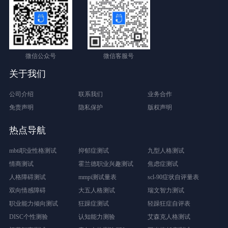
微信公众号
微信客服号
关于我们
公司介绍
联系我们
业务合作
免责声明
隐私保护
版权声明
热点导航
mbti职业性格测试
抑郁症测试
九型人格测试
情商测试
霍兰德职业兴趣测试
焦虑症测试
人格障碍测试
mmpi测试量表
scl-90症状自评量表
双向情感障碍
大五人格测试
瑞文智力测试
职业能力倾向测试
狂躁症测试
轻躁狂症自评表
DISC个性测验
认知能力测验
艾森克人格测试