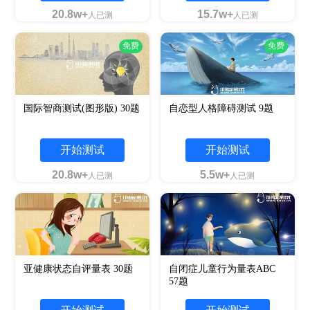
20.8w+
15.7w+
人已测
人已测
免费
免费
国际智商测试(图形版) 30题
自恋型人格障碍测试 9题
开始测试
开始测试
20.8w+
5.5w+
人已测
人已测
亚健康状态自评量表 30题
自闭症儿童行为量表ABC
57题