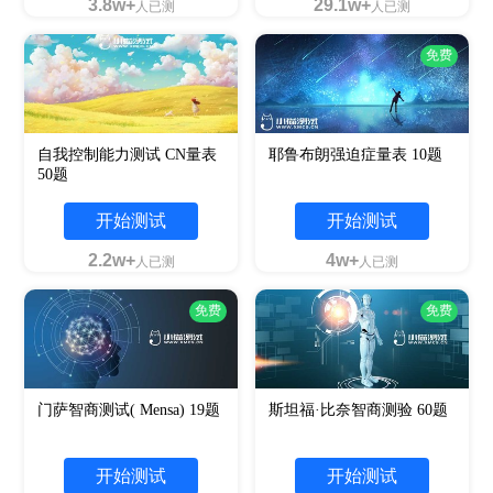
3.8w+
29.1w+
人已测
人已测
免费
自我控制能力测试 CN量表
耶鲁布朗强迫症量表 10题
50题
开始测试
开始测试
2.2w+
4w+
人已测
人已测
免费
免费
门萨智商测试( Mensa) 19题
斯坦福·比奈智商测验 60题
开始测试
开始测试