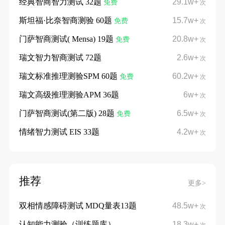
经典智商智力测试 32题
29.1w+
免费
次
斯坦福·比奈智商测验 60题
15.7w+
免费
次
门萨智商测试( Mensa) 19题
20.8w+
免费
次
瑞文智力智商测试 72题
2.6w+
次
瑞文标准推理测验SPM 60题
60.2w+
免费
次
瑞文高级推理测验APM 36题
6w+
次
门萨智商测试(第二版) 28题
6.5w+
免费
次
情绪智力测试 EIS 33题
4.2w+
次
推荐
更多>
双相情感障碍测试 MDQ量表13题
48.5w+
次
认知能力测验（训练题库）
18.3w+