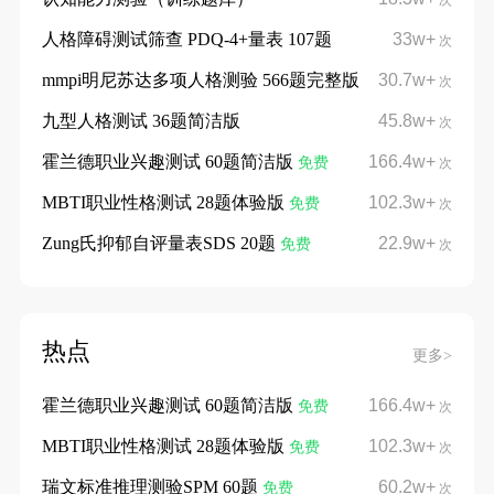
次
人格障碍测试筛查 PDQ-4+量表 107题
33w+
次
mmpi明尼苏达多项人格测验 566题完整版
30.7w+
次
九型人格测试 36题简洁版
45.8w+
次
霍兰德职业兴趣测试 60题简洁版
166.4w+
免费
次
MBTI职业性格测试 28题体验版
102.3w+
免费
次
Zung氏抑郁自评量表SDS 20题
22.9w+
免费
次
热点
更多>
霍兰德职业兴趣测试 60题简洁版
166.4w+
免费
次
MBTI职业性格测试 28题体验版
102.3w+
免费
次
瑞文标准推理测验SPM 60题
60.2w+
免费
次