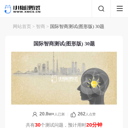
网站首页
>
智商
>
国际智商测试(图形版) 30题
国际智商测试(图形版) 30题
20.8w+
|
262
人已测
人点赞
30
20分钟
共有
个测试问题，预计用时