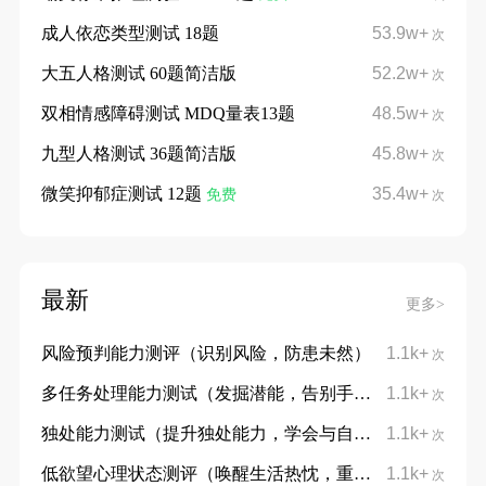
成人依恋类型测试 18题
53.9w+
次
大五人格测试 60题简洁版
52.2w+
次
双相情感障碍测试 MDQ量表13题
48.5w+
次
九型人格测试 36题简洁版
45.8w+
次
微笑抑郁症测试 12题
35.4w+
免费
次
最新
更多>
风险预判能力测评（识别风险，防患未然）
1.1k+
次
多任务处理能力测试（发掘潜能，告别手忙脚乱）
1.1k+
次
独处能力测试（提升独处能力，学会与自己对话）
1.1k+
次
低欲望心理状态测评（唤醒生活热忱，重拾向上力量）
1.1k+
次