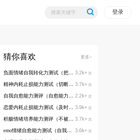
登录
猜你喜欢
更多>
负面情绪自我转化力测试（把负面情绪转化为成长动力）
3.2k+
次
精神内耗止损能力测试（切断胡思乱想、停止自我消耗）
3.7k+
次
自我自愈能力测评（自愈能力，是你最强大的底气）
2.2k+
次
恋爱内耗止损能力测试（及时抽身，不陷入无效感情消耗）
3.9k+
次
积极情绪培养能力测评（不被消极裹挟，学会积极面对）
3.7k+
次
emo情绪自愈能力测试（自我疗愈，与emo和平相处）
3.6k+
次