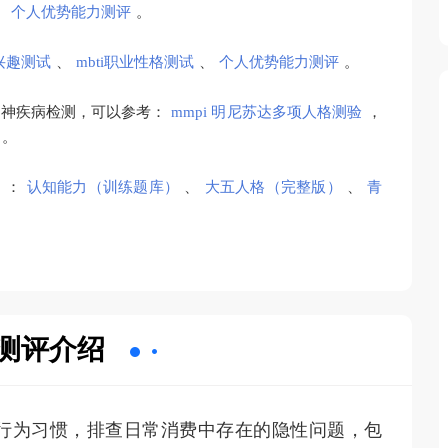
、
个人优势能力测评
。
兴趣测试
、
mbti职业性格测试
、
个人优势能力测评
。
精神疾病检测，可以参考：
mmpi 明尼苏达多项人格测验
，
。
）：
认知能力（训练题库）
、
大五人格（完整版）
、
青
测评介绍
行为习惯，排查日常消费中存在的隐性问题，包