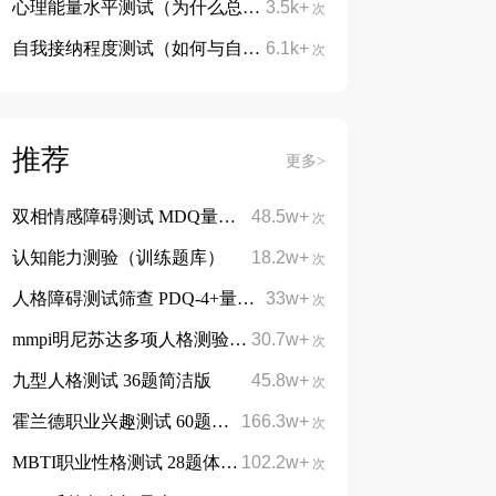
心理能量水平测试（为什么总是疲惫没精神）
3.5k+
次
自我接纳程度测试（如何与自己和解）
6.1k+
次
推荐
更多>
双相情感障碍测试 MDQ量表13题
48.5w+
次
认知能力测验（训练题库）
18.2w+
次
人格障碍测试筛查 PDQ-4+量表 107题
33w+
次
mmpi明尼苏达多项人格测验 566题完整版
30.7w+
次
九型人格测试 36题简洁版
45.8w+
次
霍兰德职业兴趣测试 60题简洁版
166.3w+
免费
次
MBTI职业性格测试 28题体验版
102.2w+
免费
次