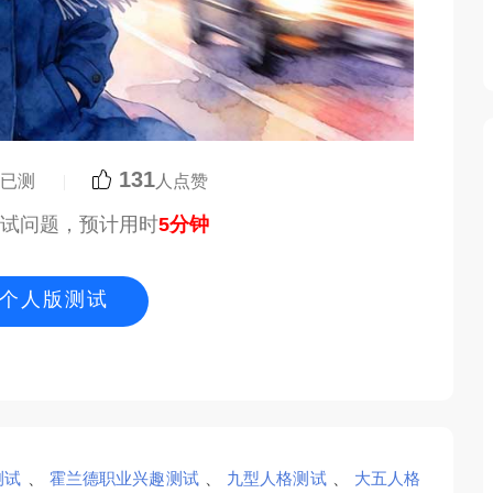
131
人已测
|
人点赞
测试问题，预计用时
5分钟
个人版测试
测试
、
霍兰德职业兴趣测试
、
九型人格测试
、
大五人格