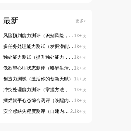
最新
更多>
风险预判能力测评（识别风险，防患未然）
1k+
次
多任务处理能力测试（发掘潜能，告别手忙脚乱）
1k+
次
独处能力测试（提升独处能力，学会与自己对话）
1k+
次
低欲望心理状态测评（唤醒生活热忱，重拾向上力量）
1k+
次
创造力测试（激活你的创新天赋）
1k+
次
冲突处理能力测评（掌握方法，从容处理分歧）
1k+
次
摆烂躺平心态综合测评（唤醒内在动力，摆脱躺平摆烂心态）
1k+
次
安全感缺失程度测评（自建内心底气，治愈不安与敏感）
2.1k+
次