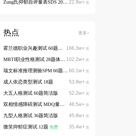
Zung氏抑郁自评量表SDS 20题
22.9w+
免费
次
热点
更多>
霍兰德职业兴趣测试 60题简洁版
166.3w+
免费
次
MBTI职业性格测试 28题体验版
102.2w+
免费
次
瑞文标准推理测验SPM 60题
60.1w+
免费
次
成人依恋类型测试 18题
53.9w+
次
大五人格测试 60题简洁版
52.2w+
次
双相情感障碍测试 MDQ量表13题
48.5w+
次
九型人格测试 36题简洁版
45.8w+
次
微笑抑郁症测试 12题
35.4w+
免费
次