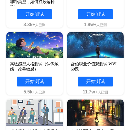
哪种类型，如何打败这种内
耗）
开始测试
开始测试
3.3k+
1.8w+
人已测
人已测
高敏感型人格测试（认识敏
舒伯职业价值观测试 WVI
感，改善敏感）
60题
开始测试
开始测试
5.5k+
11.7w+
人已测
人已测