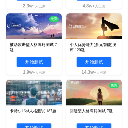
2.3w+
4.8w+
人已测
人已测
免费
被动攻击型人格障碍测试 7
个人优势能力(多元智能)测
题
评 120题
开始测试
开始测试
1.9w+
14.3w+
人已测
人已测
免费
卡特尔16pf人格测试 187题
回避型人格障碍测试 7题