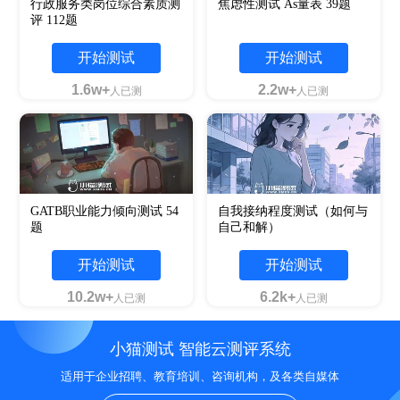
行政服务类岗位综合素质测
焦虑性测试 As量表 39题
评 112题
开始测试
开始测试
1.6w+
2.2w+
人已测
人已测
GATB职业能力倾向测试 54
自我接纳程度测试（如何与
题
自己和解）
开始测试
开始测试
10.2w+
6.2k+
人已测
人已测
小猫测试 智能云测评系统
适用于企业招聘、教育培训、咨询机构，及各类自媒体