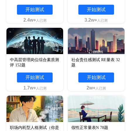
开始测试
开始测试
2.4w+
3.2w+
人已测
人已测
中高层管理岗位综合素质测
社会责任感测试 RE量表 32
评 152题
题
开始测试
开始测试
1.7w+
2w+
人已测
人已测
职场内耗型人格测试（你是
假性正常量表N 78题