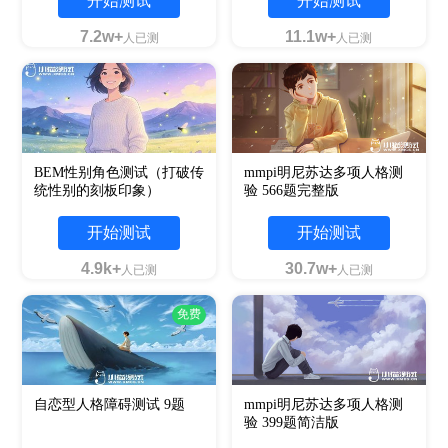
开始测试
开始测试
7.2w+
11.1w+
人已测
人已测
BEM性别角色测试（打破传
mmpi明尼苏达多项人格测
统性别的刻板印象）
验 566题完整版
开始测试
开始测试
4.9k+
30.7w+
人已测
人已测
免费
自恋型人格障碍测试 9题
mmpi明尼苏达多项人格测
验 399题简洁版