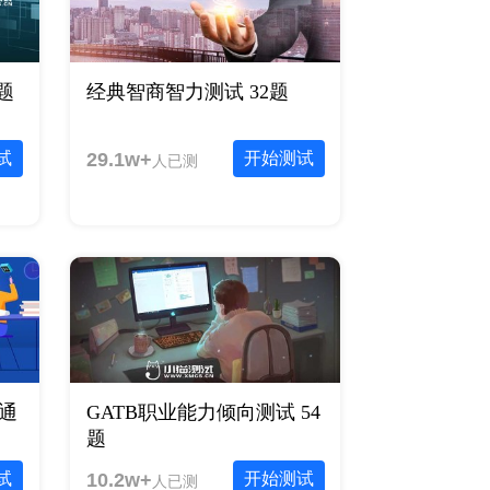
题
经典智商智力测试 32题
试
29.1w+
开始测试
人已测
题通
GATB职业能力倾向测试 54
题
试
10.2w+
开始测试
人已测