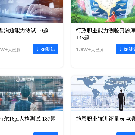
理沟通能力测试 10题
行政职业能力测验真题
135题
5w+
开始测试
1.9w+
开始测
人已测
人已测
特尔16pf人格测试 187题
施恩职业锚测评量表 40