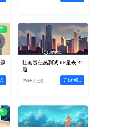
费
0题
社会责任感测试 RE量表 32
题
试
2w+
开始测试
人已测
费