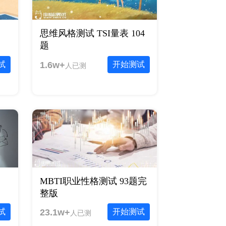
思维风格测试 TSI量表 104
题
试
1.6w+
开始测试
人已测
MBTI职业性格测试 93题完
整版
试
23.1w+
开始测试
人已测