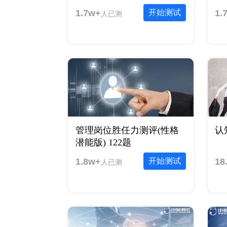
1.7w+
开始测试
1.
人已测
管理岗位胜任力测评(性格
认
潜能版) 122题
1.8w+
开始测试
18
人已测