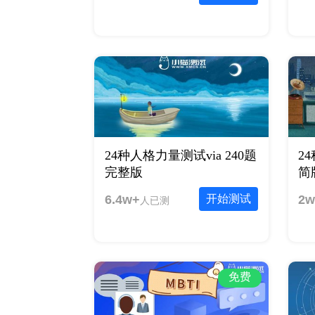
24种人格力量测试via 240题
2
完整版
简
6.4w+
开始测试
2w
人已测
免费