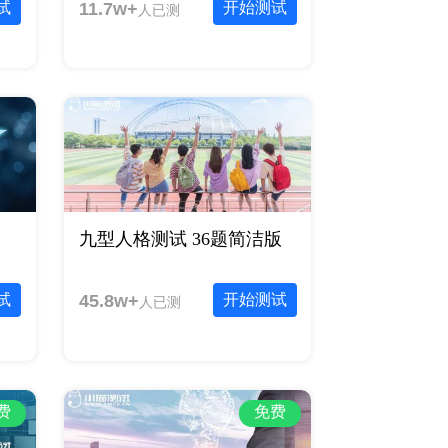
试
11.7w+
开始测试
人已测
九型人格测试 36题简洁版
试
45.8w+
开始测试
人已测
费
免费