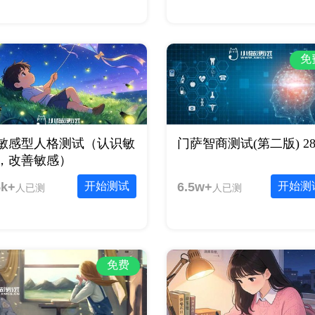
免
敏感型人格测试（认识敏
门萨智商测试(第二版) 2
，改善敏感）
5k+
开始测试
6.5w+
开始测
人已测
人已测
免费