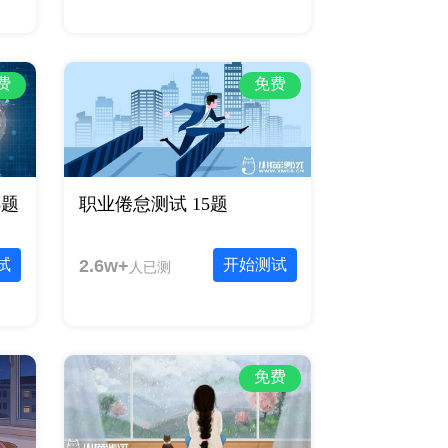
费
免费
8题
职业倦怠测试 15题
试
2.6w+
开始测试
人已测
免费