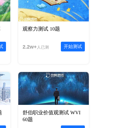
库
观察力测试 10题
试
2.2w+
开始测试
人已测
题
舒伯职业价值观测试 WVI
60题