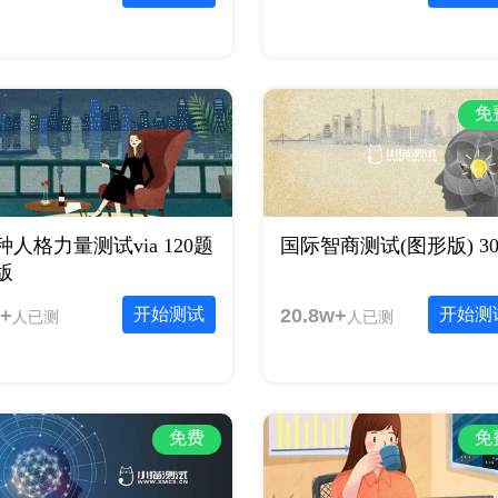
免
4种人格力量测试via 120题
国际智商测试(图形版) 3
版
+
开始测试
20.8w+
开始测
人已测
人已测
免费
免