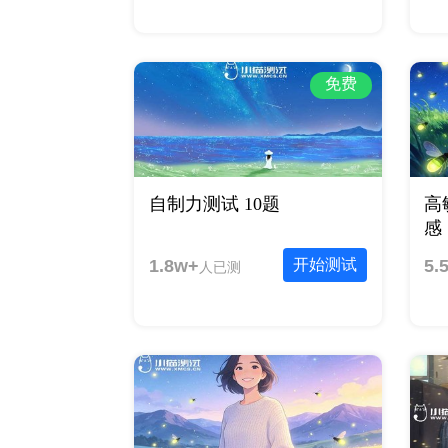
免费
自制力测试 10题
高
感
1.8w+
开始测试
5.
人已测