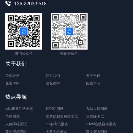
136-2203-9518
微信公众号
微信客服号
关于我们
公司介绍
联系我们
业务合作
免责声明
隐私保护
版权声明
热点导航
mbti职业性格测试
抑郁症测试
九型人格测试
情商测试
霍兰德职业兴趣测试
焦虑症测试
人格障碍测试
mmpi测试量表
scl-90症状自评量表
双向情感障碍
大五人格测试
瑞文智力测试