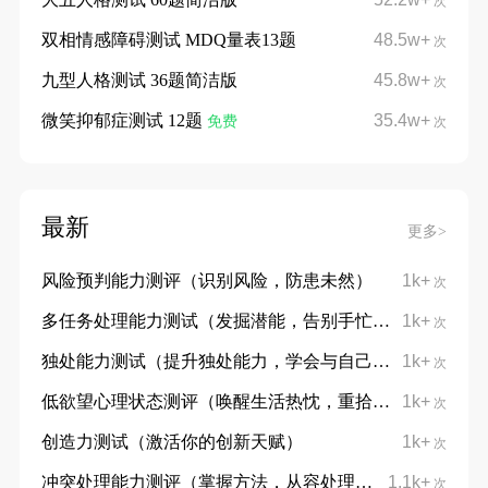
次
双相情感障碍测试 MDQ量表13题
48.5w+
次
九型人格测试 36题简洁版
45.8w+
次
微笑抑郁症测试 12题
35.4w+
免费
次
最新
更多>
风险预判能力测评（识别风险，防患未然）
1k+
次
多任务处理能力测试（发掘潜能，告别手忙脚乱）
1k+
次
独处能力测试（提升独处能力，学会与自己对话）
1k+
次
低欲望心理状态测评（唤醒生活热忱，重拾向上力量）
1k+
次
创造力测试（激活你的创新天赋）
1k+
次
冲突处理能力测评（掌握方法，从容处理分歧）
1.1k+
次