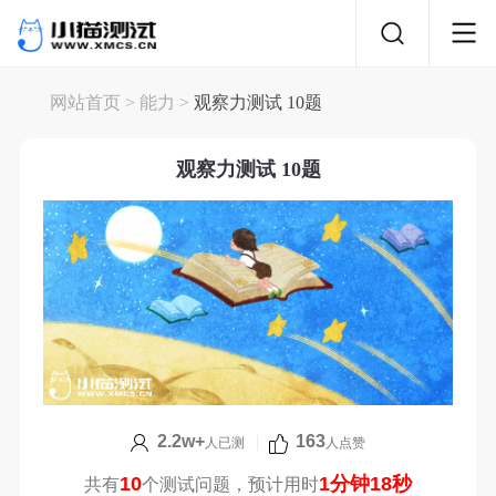
网站首页
>
能力
>
观察力测试 10题
观察力测试 10题
2.2w+
|
163
人已测
人点赞
10
1分钟18秒
共有
个测试问题，预计用时