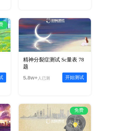
费
精神分裂症测试 Sc量表 78
题
试
5.8w+
开始测试
人已测
免费