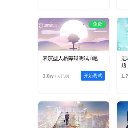
免费
表演型人格障碍测试 8题
进
题
3.8w+
开始测试
1.
人已测