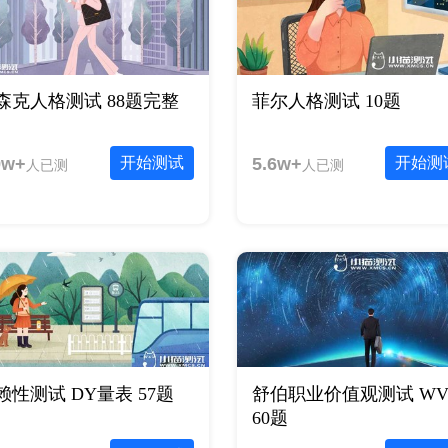
森克人格测试 88题完整
菲尔人格测试 10题
9w+
开始测试
5.6w+
开始测
人已测
人已测
赖性测试 DY量表 57题
舒伯职业价值观测试 WV
60题