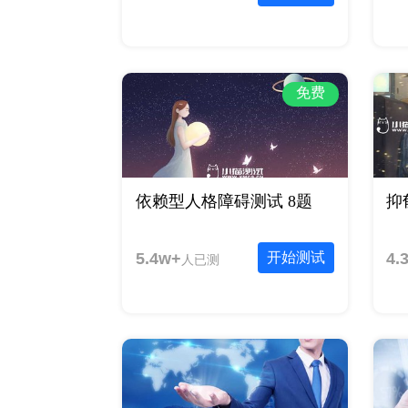
免费
依赖型人格障碍测试 8题
抑
5.4w+
开始测试
4.
人已测