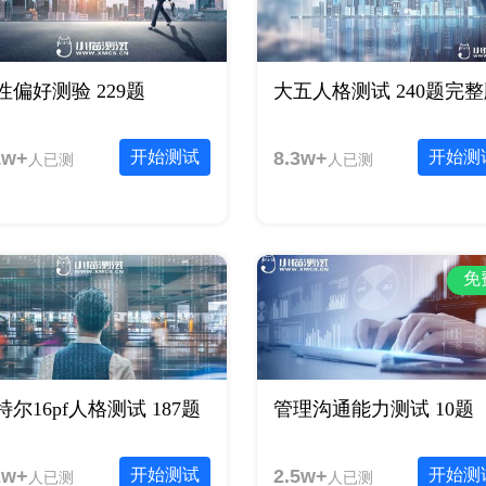
性偏好测验 229题
大五人格测试 240题完
1w+
开始测试
8.3w+
开始测
人已测
人已测
免
特尔16pf人格测试 187题
管理沟通能力测试 10题
2w+
开始测试
2.5w+
开始测
人已测
人已测