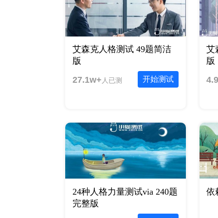
艾森克人格测试 49题简洁
艾
版
版
27.1w+
开始测试
4.
人已测
24种人格力量测试via 240题
依
完整版