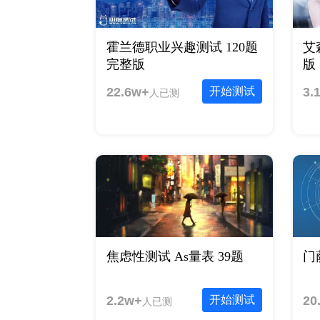
霍兰德职业兴趣测试 120题
艾
完整版
版
22.6w+
开始测试
3.
人已测
焦虑性测试 As量表 39题
门
2.2w+
开始测试
20
人已测