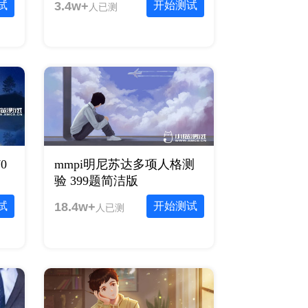
试
3.4w+
开始测试
人已测
0
mmpi明尼苏达多项人格测
验 399题简洁版
试
18.4w+
开始测试
人已测