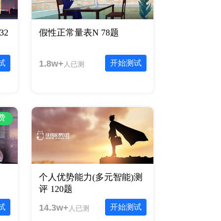
32
假性正常量表N 78题
试
1.8w+
开始测试
人已测
费
个人优势能力(多元智能)测
评 120题
试
14.3w+
开始测试
人已测