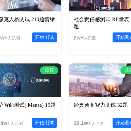
森克人格测试 210题情绪
社会责任感测试 RE量表 
题
1w+
开始测试
2w+
开始测
人已测
人已测
免费
免
萨智商测试( Mensa) 19题
经典智商智力测试 32题
.8w+
开始测试
29.1w+
开始测
人已测
人已测