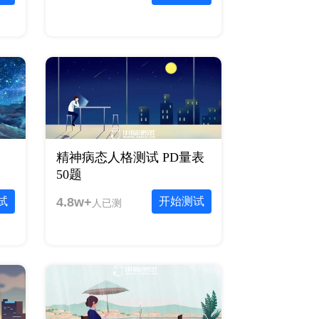
精神病态人格测试 PD量表
50题
试
4.8w+
开始测试
人已测