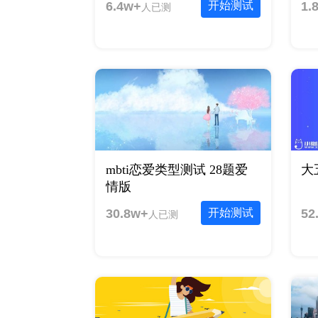
6.4w+
开始测试
1.
人已测
mbti恋爱类型测试 28题爱
大
情版
30.8w+
开始测试
52
人已测