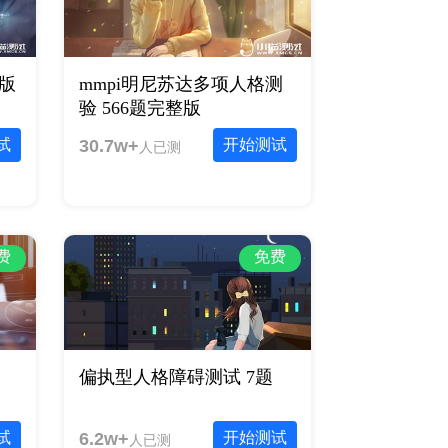
整版
mmpi明尼苏达多项人格测
验 566题完整版
试
30.7w+
开始测试
人已测
费
免费
偏执型人格障碍测试 7题
试
6.2w+
开始测试
人已测