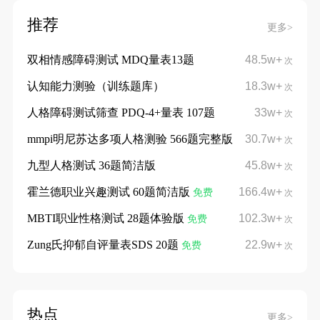
推荐
更多>
双相情感障碍测试 MDQ量表13题
48.5w+
次
认知能力测验（训练题库）
18.3w+
次
人格障碍测试筛查 PDQ-4+量表 107题
33w+
次
mmpi明尼苏达多项人格测验 566题完整版
30.7w+
次
九型人格测试 36题简洁版
45.8w+
次
霍兰德职业兴趣测试 60题简洁版
166.4w+
免费
次
MBTI职业性格测试 28题体验版
102.3w+
免费
次
Zung氏抑郁自评量表SDS 20题
22.9w+
免费
次
热点
更多>