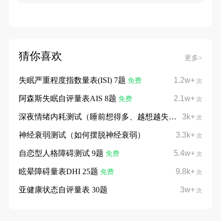
猜你喜欢
更多>
失眠严重程度指数量表(ISI) 7题
1.2w+
免费
次
阿森斯失眠自评量表AIS 8题
2.1w+
免费
次
深夜情绪内耗测试（睡前想得多、越想越失眠）
3k+
次
神经衰弱测试（如何摆脱神经衰弱）
3.3k+
次
自恋型人格障碍测试 9题
5.4w+
免费
次
眩晕障碍量表DHI 25题
9.8k+
免费
次
亚健康状态自评量表 30题
3w+
次