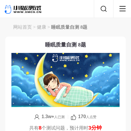
网站首页
>
健康
>
睡眠质量自测 8题
睡眠质量自测 8题
1.3w+
|
170
人已测
人点赞
8
3分钟
共有
个测试问题，预计用时