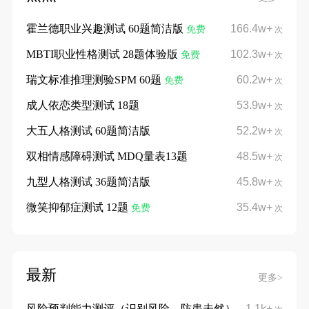
霍兰德职业兴趣测试 60题简洁版
166.4w+
免费
次
MBTI职业性格测试 28题体验版
102.3w+
免费
次
瑞文标准推理测验SPM 60题
60.2w+
免费
次
成人依恋类型测试 18题
53.9w+
次
大五人格测试 60题简洁版
52.2w+
次
双相情感障碍测试 MDQ量表13题
48.5w+
次
九型人格测试 36题简洁版
45.8w+
次
微笑抑郁症测试 12题
35.4w+
免费
次
最新
更多>
风险预判能力测评（识别风险，防患未然）
1.1k+