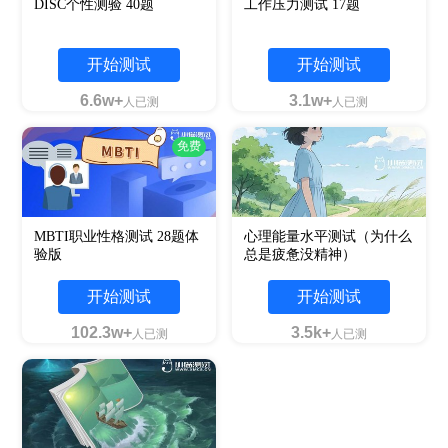
DISC个性测验 40题
工作压力测试 17题
开始测试
开始测试
6.6w+
3.1w+
人已测
人已测
免费
MBTI职业性格测试 28题体
心理能量水平测试（为什么
验版
总是疲惫没精神）
开始测试
开始测试
102.3w+
3.5k+
人已测
人已测