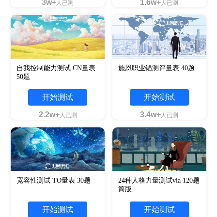
3w+
1.6w+
人已测
人已测
自我控制能力测试 CN量表
施恩职业锚测评量表 40题
50题
开始测试
开始测试
2.2w+
3.4w+
人已测
人已测
宽容性测试 TO量表 30题
24种人格力量测试via 120题
简版
开始测试
开始测试