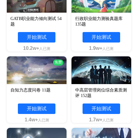
GATB职业能力倾向测试 54
行政职业能力测验真题库
题
135题
开始测试
开始测试
10.2w+
1.9w+
人已测
人已测
免费
自知力态度问卷 11题
中高层管理岗位综合素质测
评 152题
开始测试
开始测试
1.4w+
1.7w+
人已测
人已测