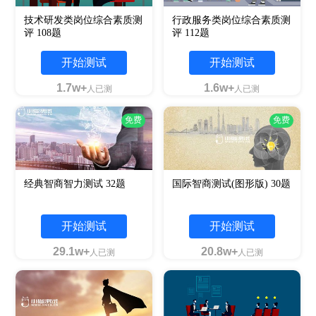
技术研发类岗位综合素质测
行政服务类岗位综合素质测
评 108题
评 112题
开始测试
开始测试
1.7w+
1.6w+
人已测
人已测
免费
免费
经典智商智力测试 32题
国际智商测试(图形版) 30题
开始测试
开始测试
29.1w+
20.8w+
人已测
人已测