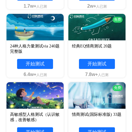
1.7w+
2w+
人已测
人已测
免费
24种人格力量测试via 240题
经典EQ情商测试 20题
完整版
开始测试
开始测试
6.4w+
7.8w+
人已测
人已测
免费
高敏感型人格测试（认识敏
情商测试(国际标准版) 33题
感，改善敏感）