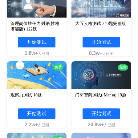
管理岗位胜任力测评(性格
大五人格测试 240题完整版
潜能版) 122题
开始测试
开始测试
1.8w+
8.3w+
人已测
人已测
免费
免费
观察力测试 10题
门萨智商测试( Mensa) 19题
开始测试
开始测试
2.2w+
20.8w+
人已测
人已测