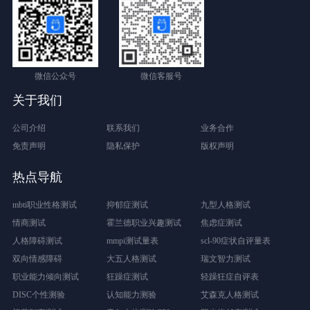
微信公众号
微信客服号
关于我们
公司介绍
联系我们
业务合作
免责声明
隐私保护
版权声明
热点导航
mbti职业性格测试
抑郁症测试
九型人格测试
情商测试
霍兰德职业兴趣测试
焦虑症测试
人格障碍测试
mmpi测试量表
scl-90症状自评量表
双向情感障碍
大五人格测试
瑞文智力测试
职业能力倾向测试
狂躁症测试
轻躁狂症自评表
DISC个性测验
认知能力测验
艾森克人格测试