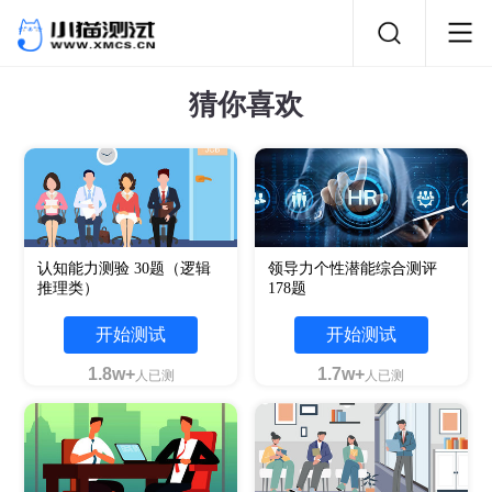
猜你喜欢
认知能力测验 30题（逻辑
领导力个性潜能综合测评
推理类）
178题
开始测试
开始测试
1.8w+
1.7w+
人已测
人已测