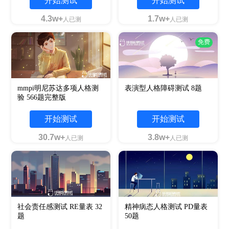
开始测试
开始测试
4.3w+
1.7w+
人已测
人已测
免费
mmpi明尼苏达多项人格测
表演型人格障碍测试 8题
验 566题完整版
开始测试
开始测试
30.7w+
3.8w+
人已测
人已测
社会责任感测试 RE量表 32
精神病态人格测试 PD量表
题
50题