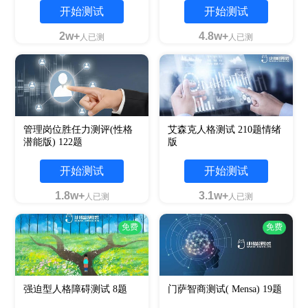
开始测试
开始测试
2w+
4.8w+
人已测
人已测
管理岗位胜任力测评(性格
艾森克人格测试 210题情绪
潜能版) 122题
版
开始测试
开始测试
1.8w+
3.1w+
人已测
人已测
免费
免费
强迫型人格障碍测试 8题
门萨智商测试( Mensa) 19题