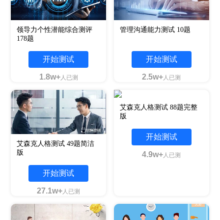
领导力个性潜能综合测评
管理沟通能力测试 10题
178题
开始测试
开始测试
1.8w+
2.5w+
人已测
人已测
艾森克人格测试 88题完整
版
开始测试
艾森克人格测试 49题简洁
版
4.9w+
人已测
开始测试
27.1w+
人已测