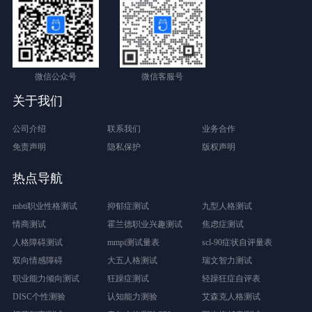
微信公众号
微信客服号
关于我们
公司介绍
联系我们
业务合作
免责声明
隐私保护
版权声明
热点导航
mbti职业性格测试
抑郁症测试
九型人格测试
情商测试
霍兰德职业兴趣测试
焦虑症测试
人格障碍测试
mmpi测试量表
scl-90症状自评量表
双向情感障碍
大五人格测试
瑞文智力测试
职业能力倾向测试
狂躁症测试
轻躁狂症自评表
DISC个性测验
认知能力测验
艾森克人格测试