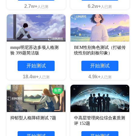
2.7w+
6.2w+
人已测
人已测
mmpi明尼苏达多项人格测
BEM性别角色测试（打破传
验 399题简洁版
统性别的刻板印象）
开始测试
开始测试
18.4w+
4.9k+
人已测
人已测
免费
抑郁型人格障碍测试 7题
中高层管理岗位综合素质测
评 152题