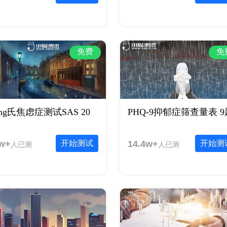
免费
免
ung氏焦虑症测试SAS 20
PHQ-9抑郁症筛查量表 9
w+
开始测试
14.4w+
开始测
人已测
人已测