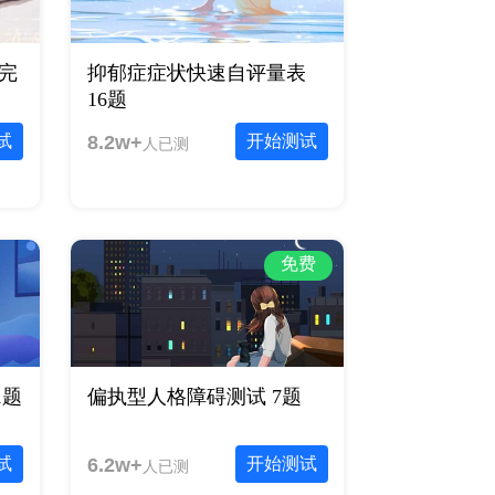
题完
抑郁症症状快速自评量表
16题
试
8.2w+
开始测试
人已测
免费
1题
偏执型人格障碍测试 7题
试
6.2w+
开始测试
人已测