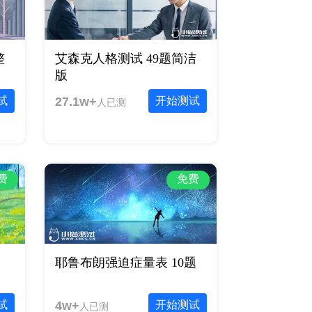
整
艾森克人格测试 49题简洁
版
试
27.1w+
开始测试
人已测
费
免费
耶鲁布朗强迫症量表 10题
试
4w+
开始测试
人已测