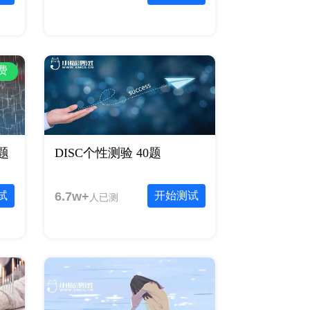
费
题
DISC个性测验 40题
试
6.7w+
开始测试
人已测