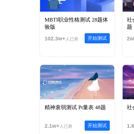
MBTI职业性格测试 28题体
社
验版
题
102.3w+
开始测试
2w
人已测
精神衰弱测试 Pt量表 48题
社
2.1w+
开始测试
1.
人已测