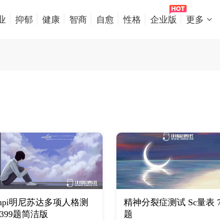
业
抑郁
健康
智商
自愈
性格
企业版
更多
mpi明尼苏达多项人格测
精神分裂症测试 Sc量表 7
 399题简洁版
题