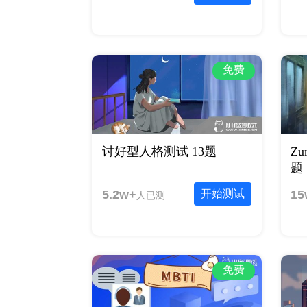
免费
讨好型人格测试 13题
Z
题
5.2w+
开始测试
15
人已测
免费