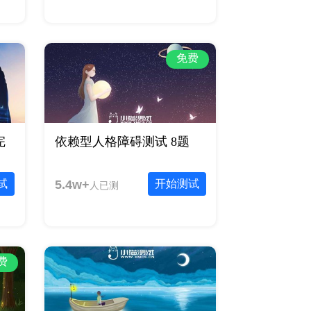
免费
完
依赖型人格障碍测试 8题
试
5.4w+
开始测试
人已测
费