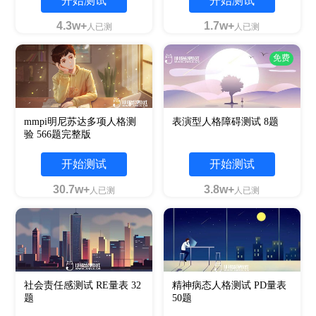
开始测试
开始测试
4.3w+
1.7w+
人已测
人已测
免费
mmpi明尼苏达多项人格测
表演型人格障碍测试 8题
验 566题完整版
开始测试
开始测试
30.7w+
3.8w+
人已测
人已测
社会责任感测试 RE量表 32
精神病态人格测试 PD量表
题
50题