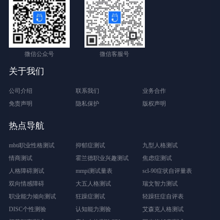
微信公众号
微信客服号
关于我们
公司介绍
联系我们
业务合作
免责声明
隐私保护
版权声明
热点导航
mbti职业性格测试
抑郁症测试
九型人格测试
情商测试
霍兰德职业兴趣测试
焦虑症测试
人格障碍测试
mmpi测试量表
scl-90症状自评量表
双向情感障碍
大五人格测试
瑞文智力测试
职业能力倾向测试
狂躁症测试
轻躁狂症自评表
DISC个性测验
认知能力测验
艾森克人格测试