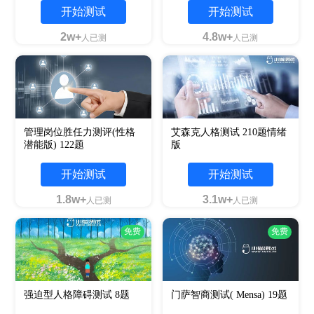
开始测试
开始测试
2w+
4.8w+
人已测
人已测
管理岗位胜任力测评(性格
艾森克人格测试 210题情绪
潜能版) 122题
版
开始测试
开始测试
1.8w+
3.1w+
人已测
人已测
免费
免费
强迫型人格障碍测试 8题
门萨智商测试( Mensa) 19题