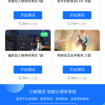
依赖型人格障碍测试 8题
老年抑郁量表GDS 30题
开始测试
开始测试
5.3w+
1.7w+
人已测
人已测
免费
偏执型人格障碍测试 7题
情绪状态自评量表 21题
开始测试
开始测试
6.2w+
5.3w+
人已测
人已测
小猫测试 智能云测评系统
适用于企业招聘、教育培训、咨询机构，及各类自媒体