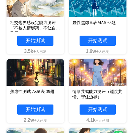
社交边界感设定能力测评
显性焦虑量表MAS 65题
（不被人情绑架、不让自己
委屈）
开始测试
开始测试
3.5k+
1.6w+
人已测
人已测
焦虑性测试 As量表 39题
情绪共鸣能力测评（适度共
情、守住边界）
开始测试
开始测试
2.2w+
4.1k+
人已测
人已测