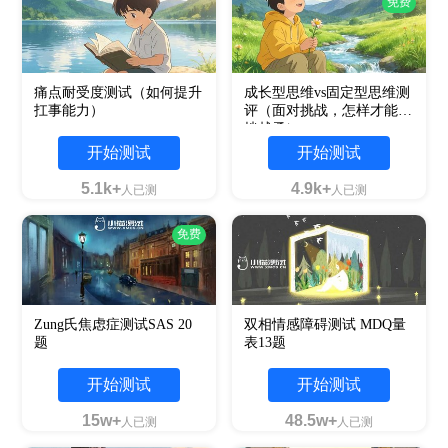
免费
痛点耐受度测试（如何提升
成长型思维vs固定型思维测
扛事能力）
评（面对挑战，怎样才能越
挫越勇）
开始测试
开始测试
5.1k+
4.9k+
人已测
人已测
免费
Zung氏焦虑症测试SAS 20
双相情感障碍测试 MDQ量
题
表13题
开始测试
开始测试
15w+
48.5w+
人已测
人已测