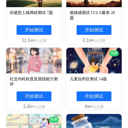
回避型人格障碍测试 7题
孤独感测试 UCLA量表 20
题
开始测试
开始测试
11.1w+
2.1w+
人已测
人已测
免费
社交内耗程度及摆脱能力测
儿童自闭症测试 14题
评
开始测试
开始测试
2.2k+
4w+
人已测
人已测
免费