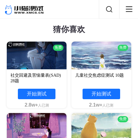
猜你喜欢
免费
免费
社交回避及苦恼量表(SAD)
儿童社交焦虑症测试 10题
28题
开始测试
开始测试
2.8w+
2.1w+
人已测
人已测
免费