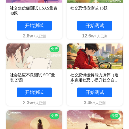
社交焦虑症测试 LSAS量表
社交恐惧症测试 18题
48题
开始测试
开始测试
2.8w+
12.6w+
人已测
人已测
免费
社会适应不良测试 SOC量
社交恐惧缓解能力测评（逐
表 27题
步克服社恐，提升社交自
信）
开始测试
开始测试
2.3w+
3.4k+
人已测
人已测
免费
免费