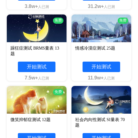
3.8w+
31.2w+
人已测
人已测
免费
免费
躁狂症测试 BRMS量表 13
情感冷漠症测试 25题
题
开始测试
开始测试
7.5w+
11.9w+
人已测
人已测
免费
微笑抑郁症测试 12题
社会内向性测试 SI量表 70
题