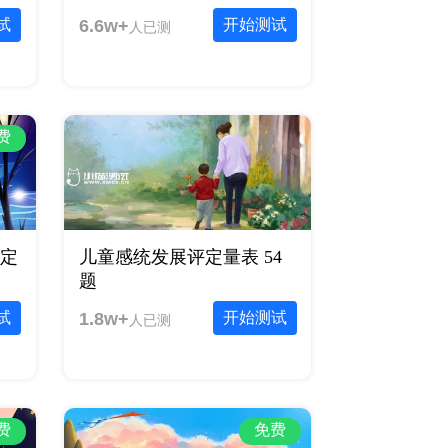
试
6.6w+
开始测试
人已测
费
评定
儿童感统发展评定量表 54
题
试
1.8w+
开始测试
人已测
费
免费