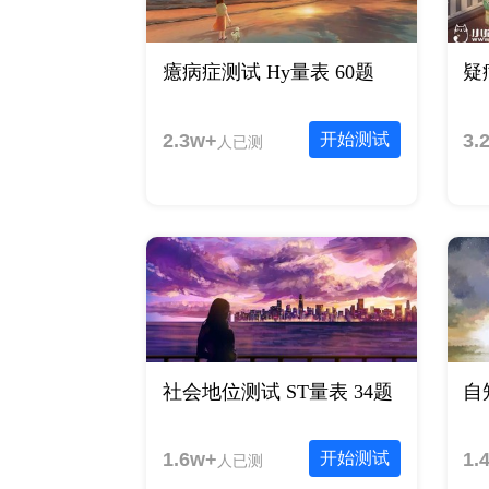
癔病症测试 Hy量表 60题
疑
2.3w+
开始测试
3.
人已测
社会地位测试 ST量表 34题
自
1.6w+
开始测试
1.
人已测