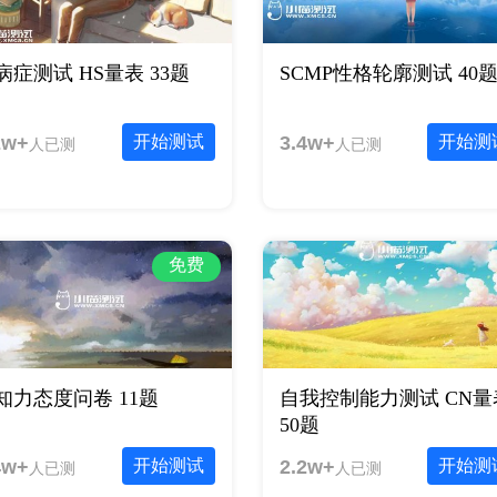
病症测试 HS量表 33题
SCMP性格轮廓测试 40
2w+
开始测试
3.4w+
开始测
人已测
人已测
免费
知力态度问卷 11题
自我控制能力测试 CN量
50题
4w+
开始测试
2.2w+
开始测
人已测
人已测