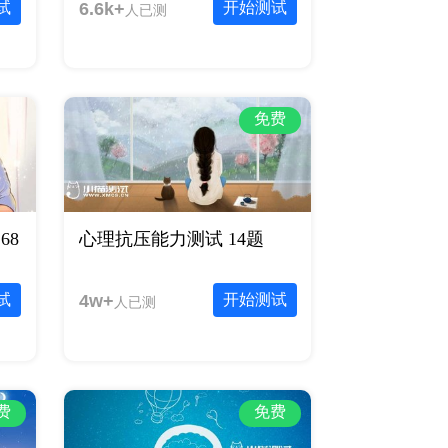
试
6.6k+
开始测试
人已测
免费
8
心理抗压能力测试 14题
试
4w+
开始测试
人已测
费
免费