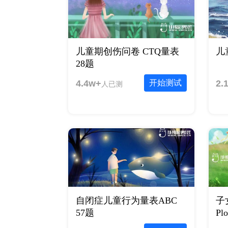
儿童期创伤问卷 CTQ量表
儿
28题
4.4w+
开始测试
2.
人已测
自闭症儿童行为量表ABC
子
57题
Pl