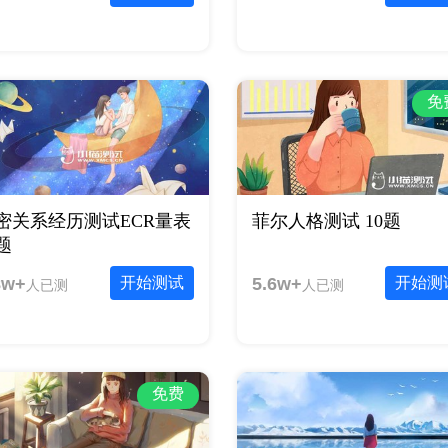
免
密关系经历测试ECR量表
菲尔人格测试 10题
6题
8w+
开始测试
5.6w+
开始测
人已测
人已测
免费