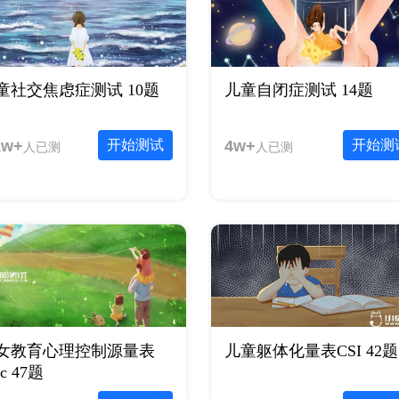
童社交焦虑症测试 10题
儿童自闭症测试 14题
1w+
开始测试
4w+
开始测
人已测
人已测
女教育心理控制源量表
儿童躯体化量表CSI 42题
oc 47题