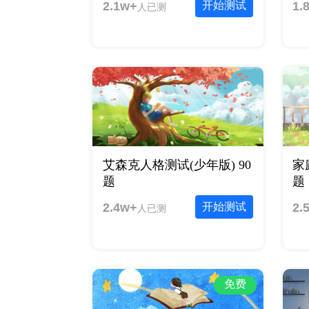
2.1w+
开始测试
1.
人已测
艾森克人格测试(少年版) 90
家
题
题
2.4w+
开始测试
2.
人已测
免费