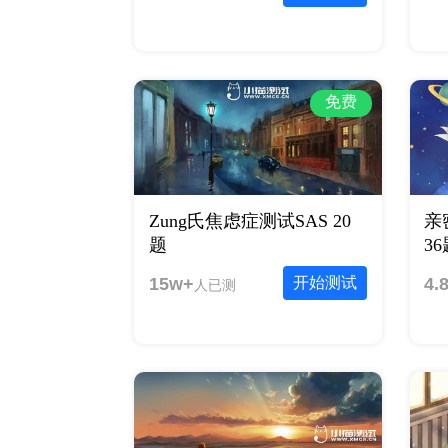
免费
Zung氏焦虑症测试SAS 20
亲
题
3
15w+
开始测试
4.
人已测