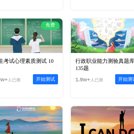
免费
生考试心理素质测试 10
行政职业能力测验真题
135题
9w+
开始测试
1.9w+
开始测
人已测
人已测