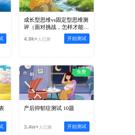
题
成长型思维vs固定型思维测
评（面对挑战，怎样才能越
挫越勇）
试
4.9k+
开始测试
人已测
免费
表
产后抑郁症测试 10题
试
3.4w+
开始测试
人已测