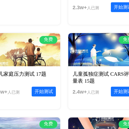
2.3w+
开始测
人已测
免费
免
儿家庭压力测试 17题
儿童孤独症测试 CARS
量表 15题
8w+
开始测试
2.4w+
开始测
人已测
人已测
免费
免