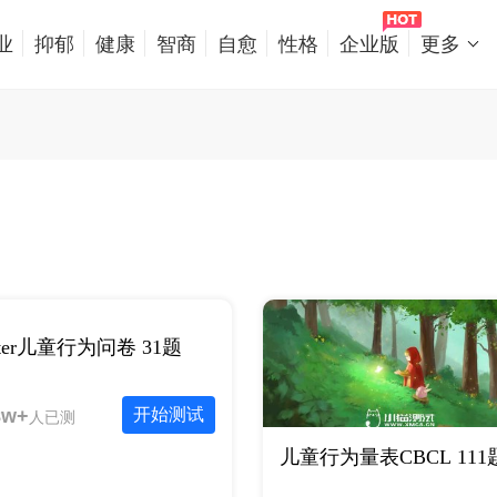
业
抑郁
健康
智商
自愈
性格
企业版
更多
tter儿童行为问卷 31题
8w+
开始测试
人已测
儿童行为量表CBCL 111