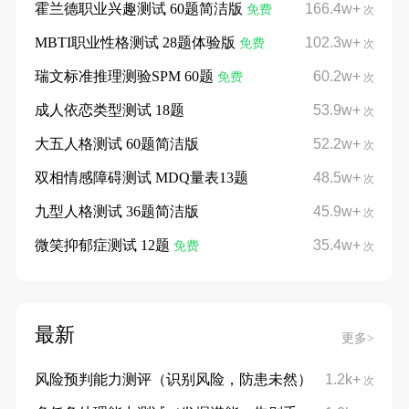
霍兰德职业兴趣测试 60题简洁版
166.4w+
免费
次
MBTI职业性格测试 28题体验版
102.3w+
免费
次
瑞文标准推理测验SPM 60题
60.2w+
免费
次
成人依恋类型测试 18题
53.9w+
次
大五人格测试 60题简洁版
52.2w+
次
双相情感障碍测试 MDQ量表13题
48.5w+
次
九型人格测试 36题简洁版
45.9w+
次
微笑抑郁症测试 12题
35.4w+
免费
次
最新
更多>
风险预判能力测评（识别风险，防患未然）
1.2k+
次