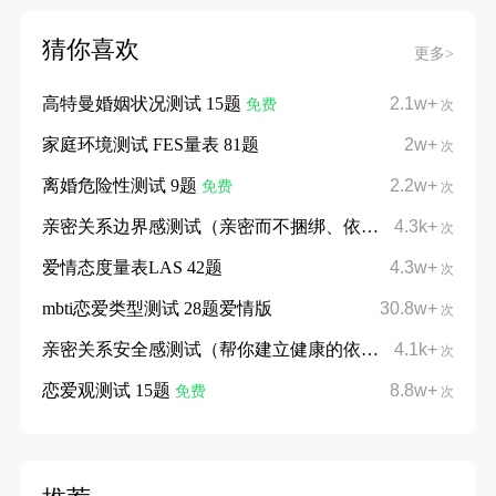
猜你喜欢
更多>
高特曼婚姻状况测试 15题
2.1w+
免费
次
家庭环境测试 FES量表 81题
2w+
次
离婚危险性测试 9题
2.2w+
免费
次
亲密关系边界感测试（亲密而不捆绑、依赖而不依附）
4.3k+
次
爱情态度量表LAS 42题
4.3w+
次
mbti恋爱类型测试 28题爱情版
30.8w+
次
亲密关系安全感测试（帮你建立健康的依恋模式）
4.1k+
次
恋爱观测试 15题
8.8w+
免费
次