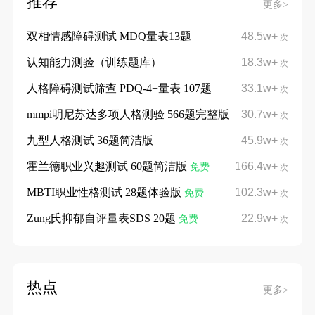
推荐
更多>
双相情感障碍测试 MDQ量表13题
48.5w+
次
认知能力测验（训练题库）
18.3w+
次
人格障碍测试筛查 PDQ-4+量表 107题
33.1w+
次
mmpi明尼苏达多项人格测验 566题完整版
30.7w+
次
九型人格测试 36题简洁版
45.9w+
次
霍兰德职业兴趣测试 60题简洁版
166.4w+
免费
次
MBTI职业性格测试 28题体验版
102.3w+
免费
次
Zung氏抑郁自评量表SDS 20题
22.9w+
免费
次
热点
更多>