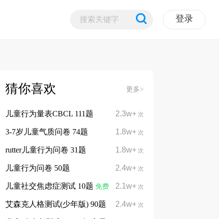
登录
猜你喜欢
更多>
儿童行为量表CBCL 111题
2.3w+
次
3-7岁儿童气质问卷 74题
1.8w+
次
rutter儿童行为问卷 31题
1.8w+
次
儿童行为问卷 50题
2.4w+
次
儿童社交焦虑症测试 10题
2.1w+
免费
次
艾森克人格测试(少年版) 90题
2.4w+
次