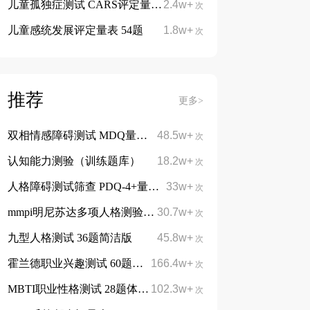
儿童孤独症测试 CARS评定量表 15题
2.4w+
免费
次
儿童感统发展评定量表 54题
1.8w+
次
推荐
更多>
双相情感障碍测试 MDQ量表13题
48.5w+
次
认知能力测验（训练题库）
18.2w+
次
人格障碍测试筛查 PDQ-4+量表 107题
33w+
次
mmpi明尼苏达多项人格测验 566题完整版
30.7w+
次
九型人格测试 36题简洁版
45.8w+
次
霍兰德职业兴趣测试 60题简洁版
166.4w+
免费
次
MBTI职业性格测试 28题体验版
102.3w+
免费
次