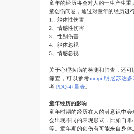
童年的经历将会对人的一生产生重
童创伤问卷，通过对童年的经历进
1、躯体性伤害
2、情感性伤害
3、性别伤害
4、躯体忽视
5、情感忽视
关于心理疾病的检测和筛查，还可
筛查，可以参考
mmpi 明尼苏达
考
PDQ-4+量表
。
童年经历的影响
童年时期的经历在人的潜意识中会
会出现不同的表现形式，比如自卑
等。童年期的创伤有可能来自身体