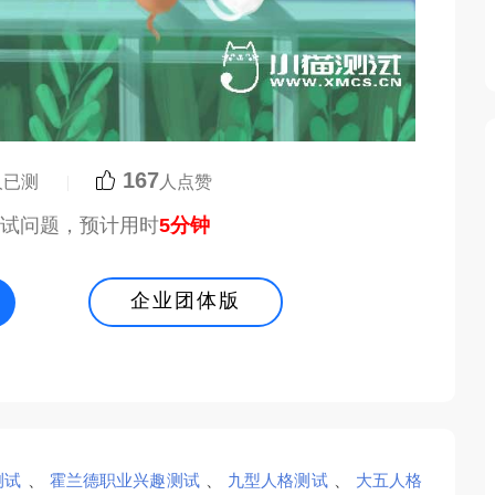
167
人已测
|
人点赞
测试问题，预计用时
5分钟
企业团体版
测试
、
霍兰德职业兴趣测试
、
九型人格测试
、
大五人格