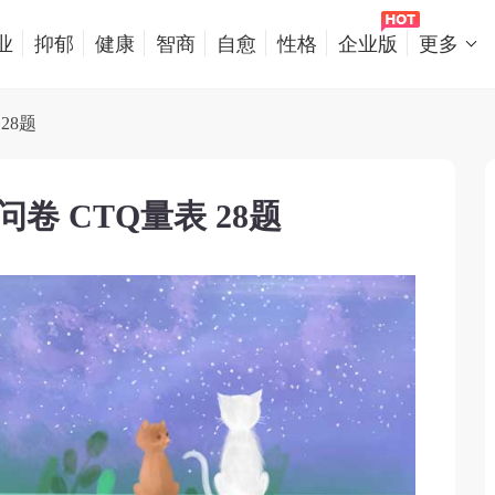
业
抑郁
健康
智商
自愈
性格
企业版
更多
28题
卷 CTQ量表 28题