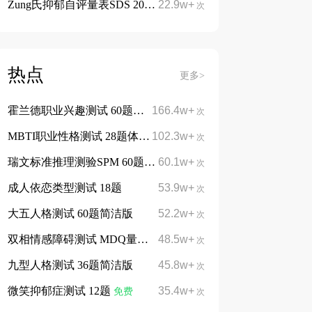
Zung氏抑郁自评量表SDS 20题
22.9w+
免费
次
热点
更多>
霍兰德职业兴趣测试 60题简洁版
166.4w+
免费
次
MBTI职业性格测试 28题体验版
102.3w+
免费
次
瑞文标准推理测验SPM 60题
60.1w+
免费
次
成人依恋类型测试 18题
53.9w+
次
大五人格测试 60题简洁版
52.2w+
次
双相情感障碍测试 MDQ量表13题
48.5w+
次
九型人格测试 36题简洁版
45.8w+
次
微笑抑郁症测试 12题
35.4w+
免费
次