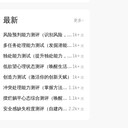
最新
更多>
风险预判能力测评（识别风险，防患未然）
1k+
次
多任务处理能力测试（发掘潜能，告别手忙脚乱）
1k+
次
独处能力测试（提升独处能力，学会与自己对话）
1k+
次
低欲望心理状态测评（唤醒生活热忱，重拾向上力量）
1k+
次
创造力测试（激活你的创新天赋）
1k+
次
冲突处理能力测评（掌握方法，从容处理分歧）
1.1k+
次
摆烂躺平心态综合测评（唤醒内在动力，摆脱躺平摆烂心态）
1.1k+
次
安全感缺失程度测评（自建内心底气，治愈不安与敏感）
2.2k+
次