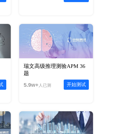
瑞文高级推理测验APM 36
题
试
5.9w+
开始测试
人已测