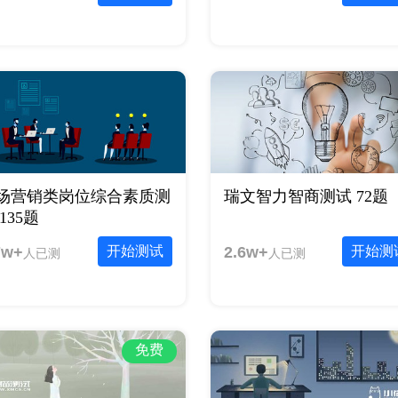
场营销类岗位综合素质测
瑞文智力智商测试 72题
135题
7w+
开始测试
2.6w+
开始测
人已测
人已测
免费