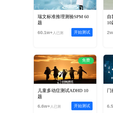
瑞文标准推理测验SPM 60
自
题
1
60.1w+
开始测试
2w
人已测
免费
儿童多动症测试ADHD 10
门
题
6.6w+
开始测试
6.
人已测