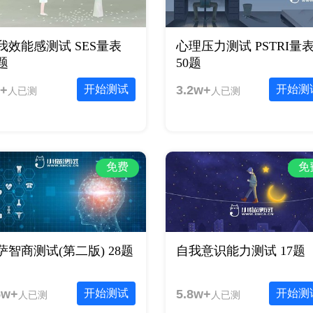
我效能感测试 SES量表
心理压力测试 PSTRI量
0题
50题
+
开始测试
3.2w+
开始测
人已测
人已测
免费
免
萨智商测试(第二版) 28题
自我意识能力测试 17题
5w+
开始测试
5.8w+
开始测
人已测
人已测