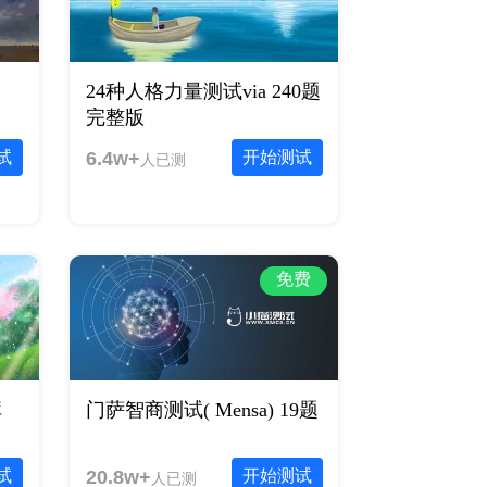
24种人格力量测试via 240题
完整版
试
6.4w+
开始测试
人已测
免费
库
门萨智商测试( Mensa) 19题
试
20.8w+
开始测试
人已测