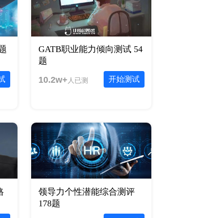
题
GATB职业能力倾向测试 54
题
试
10.2w+
开始测试
人已测
格
领导力个性潜能综合测评
178题