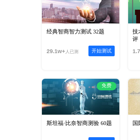
经典智商智力测试 32题
技
评 
29.1w+
开始测试
1.
人已测
免费
斯坦福·比奈智商测验 60题
国