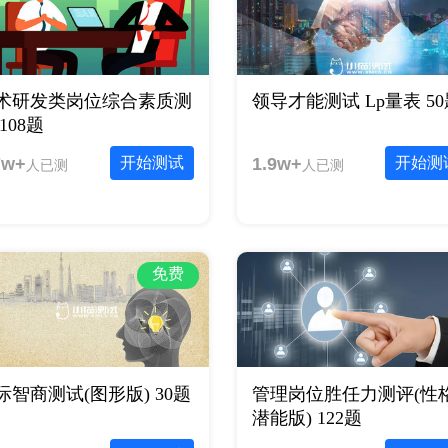
术研发类岗位综合素质测
领导才能测试 Lp量表 50
108题
7w+
开始测试
1.9w+
开始测
人已测
人已测
免费
际智商测试(图形版) 30题
管理岗位胜任力测评(性
潜能版) 122题