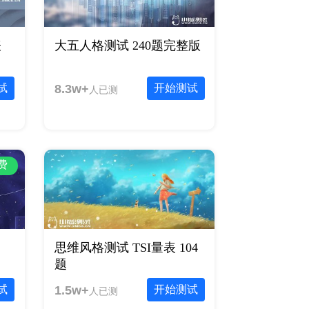
表
大五人格测试 240题完整版
试
8.3w+
开始测试
人已测
费
思维风格测试 TSI量表 104
题
试
1.5w+
开始测试
人已测