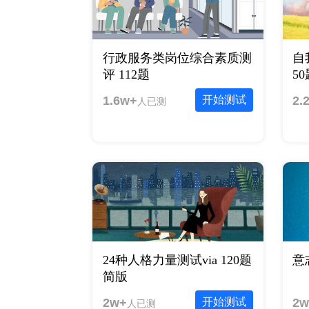
行政服务类岗位综合素质测
自
评 112题
5
1.6w+
开始测试
2.
人已测
24种人格力量测试via 120题
意
简版
2w+
开始测试
2w
人已测