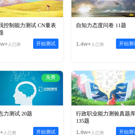
我控制能力测试 CN量表
自知力态度问卷 11题
0题
2w+
开始测试
1.4w+
开始测
人已测
人已测
免费
志力测试 20题
行政职业能力测验真题
135题
+
开始测试
1.9w+
开始测
人已测
人已测