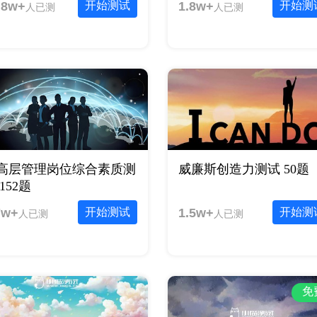
.8w+
开始测试
1.8w+
开始测
人已测
人已测
高层管理岗位综合素质测
威廉斯创造力测试 50题
152题
7w+
开始测试
1.5w+
开始测
人已测
人已测
免