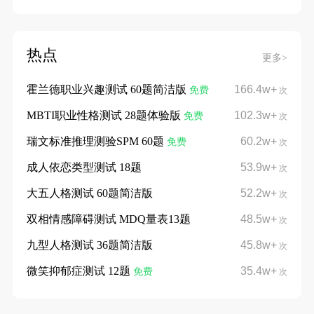
热点
更多>
霍兰德职业兴趣测试 60题简洁版
166.4w+
免费
次
MBTI职业性格测试 28题体验版
102.3w+
免费
次
瑞文标准推理测验SPM 60题
60.2w+
免费
次
成人依恋类型测试 18题
53.9w+
次
大五人格测试 60题简洁版
52.2w+
次
双相情感障碍测试 MDQ量表13题
48.5w+
次
九型人格测试 36题简洁版
45.8w+
次
微笑抑郁症测试 12题
35.4w+
免费
次