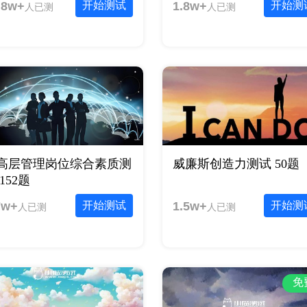
.8w+
开始测试
1.8w+
开始测
人已测
人已测
高层管理岗位综合素质测
威廉斯创造力测试 50题
152题
7w+
开始测试
1.5w+
开始测
人已测
人已测
免