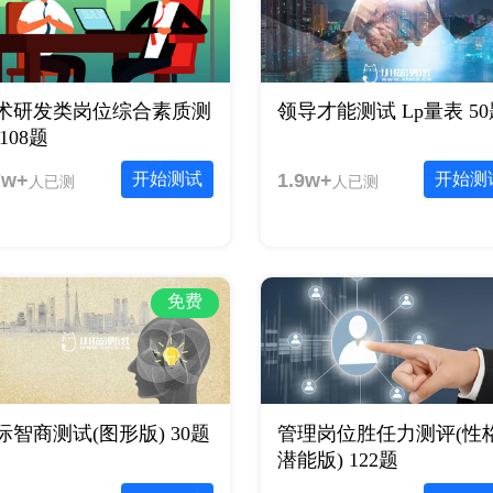
术研发类岗位综合素质测
领导才能测试 Lp量表 50
108题
7w+
开始测试
1.9w+
开始测
人已测
人已测
免费
际智商测试(图形版) 30题
管理岗位胜任力测评(性
潜能版) 122题