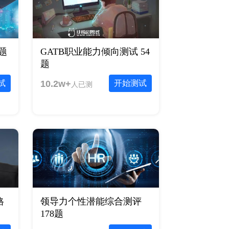
题
GATB职业能力倾向测试 54
题
试
10.2w+
开始测试
人已测
格
领导力个性潜能综合测评
178题