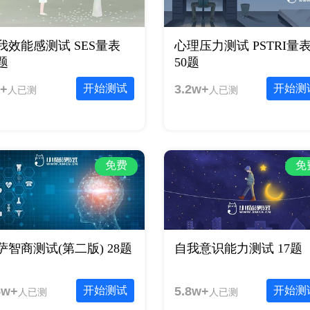
我效能感测试 SES量表
心理压力测试 PSTRI量
0题
50题
+
开始测试
3.2w+
开始测
人已测
人已测
免费
免
萨智商测试(第二版) 28题
自我意识能力测试 17题
5w+
开始测试
5.8w+
开始测
人已测
人已测