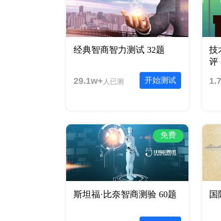
经典智商智力测试 32题
技
评 
29.1w+
开始测试
1.
人已测
免费
斯坦福·比奈智商测验 60题
国