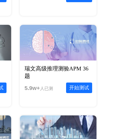
瑞文高级推理测验APM 36
题
试
5.9w+
开始测试
人已测