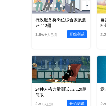
行政服务类岗位综合素质测
自
评 112题
5
1.6w+
开始测试
2.
人已测
24种人格力量测试via 120题
意
简版
2w+
开始测试
2w
人已测