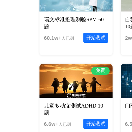
瑞文标准推理测验SPM 60
自
题
1
60.1w+
开始测试
2w
人已测
免费
儿童多动症测试ADHD 10
门
题
6.6w+
开始测试
6.
人已测