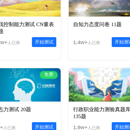
我控制能力测试 CN量表
自知力态度问卷 11题
0题
2w+
开始测试
1.4w+
开始测
人已测
人已测
免费
志力测试 20题
行政职业能力测验真题
135题
+
开始测试
1.9w+
开始测
人已测
人已测