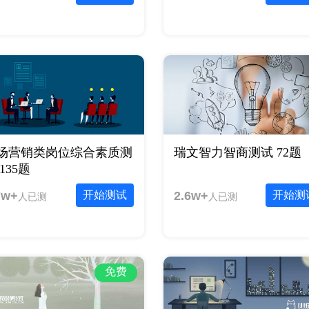
场营销类岗位综合素质测
瑞文智力智商测试 72题
135题
7w+
开始测试
2.6w+
开始测
人已测
人已测
免费