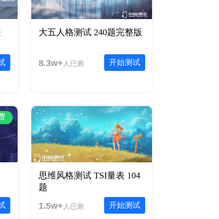
表
大五人格测试 240题完整版
试
8.3w+
开始测试
人已测
费
思维风格测试 TSI量表 104
题
试
1.5w+
开始测试
人已测