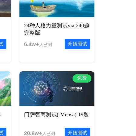
24种人格力量测试via 240题
完整版
试
6.4w+
开始测试
人已测
免费
库
门萨智商测试( Mensa) 19题
试
20.8w+
开始测试
人已测