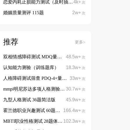
恋爱内耗止损能力测试（及时抽身，不陷入无效感情消耗）
4k+
次
婚姻质量测评 115题
2w+
次
推荐
更多>
双相情感障碍测试 MDQ量表13题
48.5w+
次
认知能力测验（训练题库）
18.3w+
次
人格障碍测试筛查 PDQ-4+量表 107题
33w+
次
mmpi明尼苏达多项人格测验 566题完整版
30.7w+
次
九型人格测试 36题简洁版
45.9w+
次
霍兰德职业兴趣测试 60题简洁版
166.4w+
免费
次
MBTI职业性格测试 28题体验版
102.3w+
免费
次