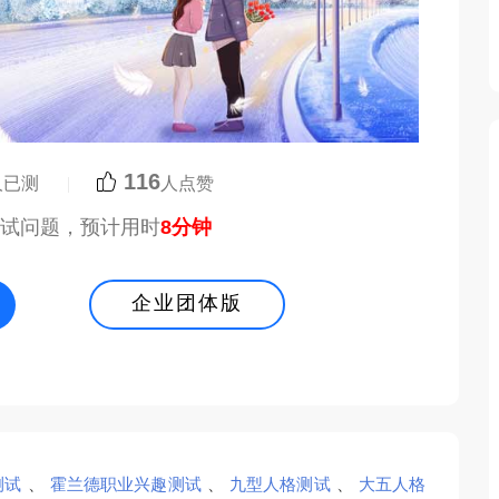
116
人已测
|
人点赞
测试问题，预计用时
8分钟
企业团体版
测试
、
霍兰德职业兴趣测试
、
九型人格测试
、
大五人格