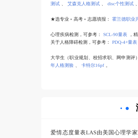
测试
、
艾森克人格测试
、
disc个性测试
★选专业﹡高考﹡志愿填报：
霍兰德职业
心理疾病检测，可参考：
SCL-90量表
，
关于人格障碍检测，可参考：
PDQ-4+量表
大学生（职业规划、校招求职、网申测评
年人格测验
、
卡特尔16pf
。
爱情态度量表LAS由美国心理学家H