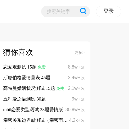
登录
猜你喜欢
更多>
恋爱观测试 15题
8.8w+
免费
次
斯滕伯格爱情量表 45题
2.4w+
次
高特曼婚姻状况测试 15题
2.1w+
免费
次
五种爱之语测试 30题
9w+
次
mbti恋爱类型测试 28题爱情版
30.8w+
次
亲密关系边界感测试（亲密而不捆绑、依赖而不依附）
4.2k+
次