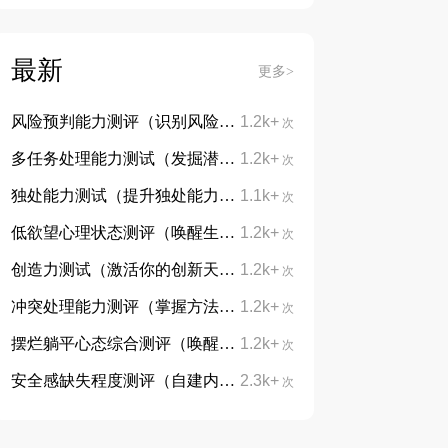
最新
更多>
风险预判能力测评（识别风险，防患未然）
1.2k+
次
多任务处理能力测试（发掘潜能，告别手忙脚乱）
1.2k+
次
独处能力测试（提升独处能力，学会与自己对话）
1.1k+
次
低欲望心理状态测评（唤醒生活热忱，重拾向上力量）
1.2k+
次
创造力测试（激活你的创新天赋）
1.2k+
次
冲突处理能力测评（掌握方法，从容处理分歧）
1.2k+
次
摆烂躺平心态综合测评（唤醒内在动力，摆脱躺平摆烂心态）
1.2k+
次
安全感缺失程度测评（自建内心底气，治愈不安与敏感）
2.3k+
次