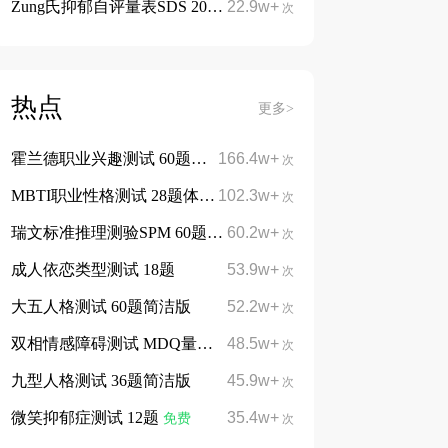
Zung氏抑郁自评量表SDS 20题
22.9w+
免费
次
热点
更多>
霍兰德职业兴趣测试 60题简洁版
166.4w+
免费
次
MBTI职业性格测试 28题体验版
102.3w+
免费
次
瑞文标准推理测验SPM 60题
60.2w+
免费
次
成人依恋类型测试 18题
53.9w+
次
大五人格测试 60题简洁版
52.2w+
次
双相情感障碍测试 MDQ量表13题
48.5w+
次
九型人格测试 36题简洁版
45.9w+
次
微笑抑郁症测试 12题
35.4w+
免费
次