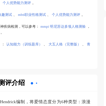
、
个人优势能力测评
。
兴趣测试
、
mbti职业性格测试
、
个人优势能力测评
。
精神疾病检测，可以参考：
mmpi 明尼苏达多项人格测验
，
。
）：
认知能力（训练题库）
、
大五人格（完整版）
、
青
测评介绍
endrick编制，将爱情态度分为6种类型：浪漫