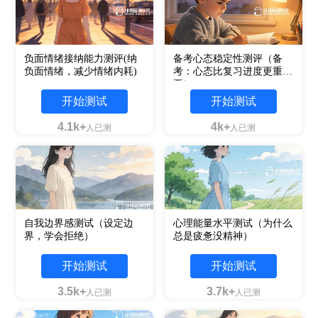
负面情绪接纳能力测评(纳
备考心态稳定性测评（备
负面情绪，减少情绪内耗)
考：心态比复习进度更重
要）
开始测试
开始测试
4.1k+
4k+
人已测
人已测
自我边界感测试（设定边
心理能量水平测试（为什么
界，学会拒绝）
总是疲惫没精神）
开始测试
开始测试
3.5k+
3.7k+
人已测
人已测