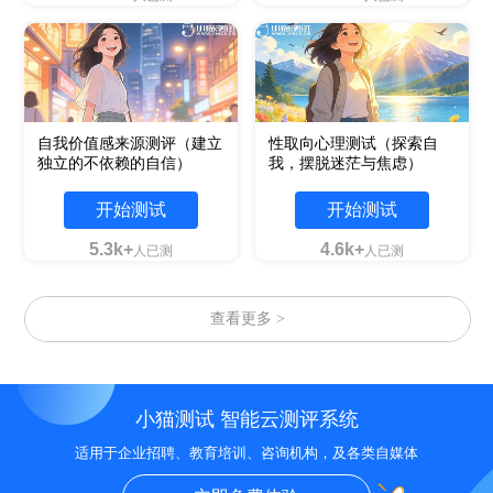
自我价值感来源测评（建立
性取向心理测试（探索自
独立的不依赖的自信）
我，摆脱迷茫与焦虑）
开始测试
开始测试
5.3k+
4.6k+
人已测
人已测
查看更多 >
小猫测试 智能云测评系统
适用于企业招聘、教育培训、咨询机构，及各类自媒体