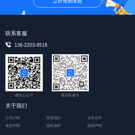
立即免费体验
联系客服
136-2203-9518
微信公众号
微信客服号
关于我们
公司介绍
联系我们
业务合作
免责声明
隐私保护
版权声明