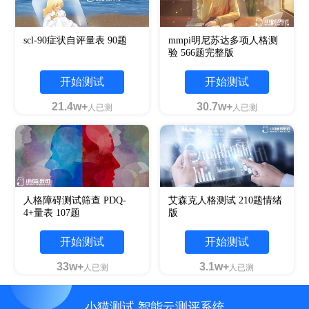
scl-90症状自评量表 90题
mmpi明尼苏达多项人格测
验 566题完整版
开始测试
开始测试
21.4w+
30.7w+
人已测
人已测
人格障碍测试筛查 PDQ-
艾森克人格测试 210题情绪
4+量表 107题
版
开始测试
开始测试
33w+
3.1w+
人已测
人已测
小猫测试 智能云测评系统