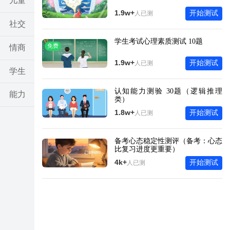
儿童
1.9w+
开始测试
人已测
社交
学生考试心理素质测试 10题
免费
情商
1.9w+
开始测试
人已测
学生
认知能力测验 30题（逻辑推理
能力
类）
1.8w+
开始测试
人已测
亲子
备考心态稳定性测评（备考：心态
考试
比复习进度更重要）
4k+
开始测试
人已测
其他