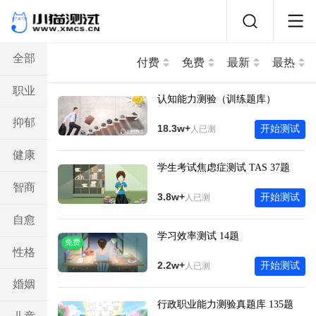
全部
付费
免费
最新
最热
职业
认知能力测验（训练题库）
抑郁
18.3w+
开始测试
人已测
健康
学生考试焦虑症测试 TAS 37题
智商
3.8w+
开始测试
人已测
自愈
学习效率测试 14题
免费
性格
2.2w+
开始测试
人已测
婚姻
行政职业能力测验真题库 135题