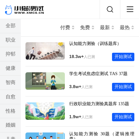
全部
付费
免费
最新
最热
职业
认知能力测验（训练题库）
抑郁
18.3w+
开始测试
人已测
健康
学生考试焦虑症测试 TAS 37题
智商
3.8w+
开始测试
人已测
自愈
行政职业能力测验真题库 135题
性格
1.9w+
开始测试
人已测
婚姻
认知能力测验 30题（逻辑推理
类）