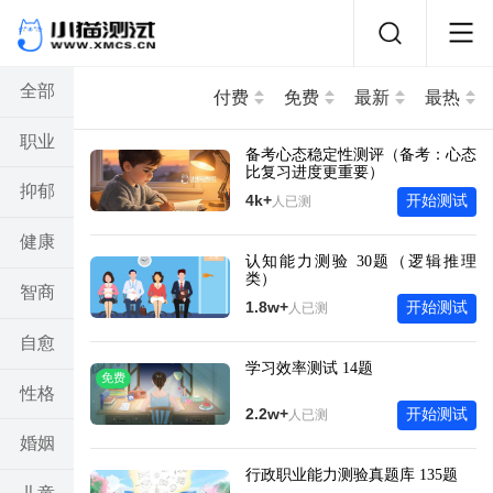
全部
付费
免费
最新
最热
职业
备考心态稳定性测评（备考：心态
比复习进度更重要）
抑郁
4k+
开始测试
人已测
健康
认知能力测验 30题（逻辑推理
类）
智商
1.8w+
开始测试
人已测
自愈
学习效率测试 14题
免费
性格
2.2w+
开始测试
人已测
婚姻
行政职业能力测验真题库 135题