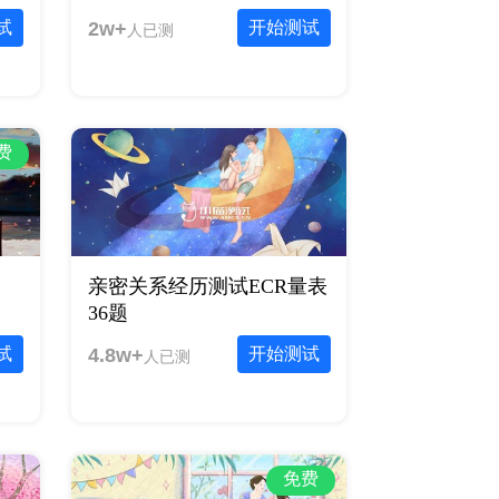
试
2w+
开始测试
人已测
费
亲密关系经历测试ECR量表
36题
试
4.8w+
开始测试
人已测
免费