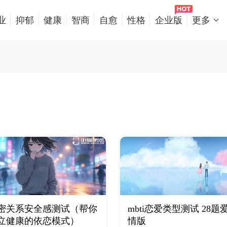
业
抑郁
健康
智商
自愈
性格
企业版
更多
密关系安全感测试（帮你
mbti恋爱类型测试 28题
立健康的依恋模式）
情版