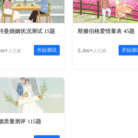
特曼婚姻状况测试 15题
斯滕伯格爱情量表 45题
1w+
开始测试
2.4w+
开始测
人已测
人已测
姻质量测评 115题