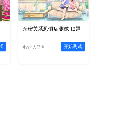
亲密关系恐惧症测试 12题
试
4w+
开始测试
人已测