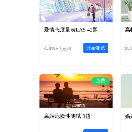
爱情态度量表LAS 42题
高
4.3w+
开始测试
2.
人已测
免费
离婚危险性测试 9题
婚