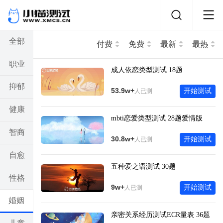
全部
付费
免费
最新
最热
职业
成人依恋类型测试 18题
抑郁
53.9w+
开始测试
人已测
健康
mbti恋爱类型测试 28题爱情版
智商
30.8w+
开始测试
人已测
自愈
五种爱之语测试 30题
性格
9w+
开始测试
人已测
婚姻
亲密关系经历测试ECR量表 36题