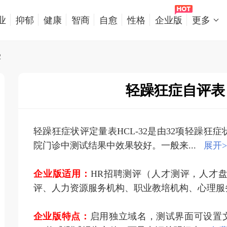
业
抑郁
健康
智商
自愈
性格
企业版
更多
2
轻躁狂症自评表 H
轻躁狂症状评定量表HCL-32是由32项轻躁
院门诊中测试结果中效果较好。一般来...
展开>
企业版适用：
HR招聘测评（人才测评，人才
评、人力资源服务机构、职业教培机构、心理服
企业版特点：
启用独立域名，测试界面可设置文字