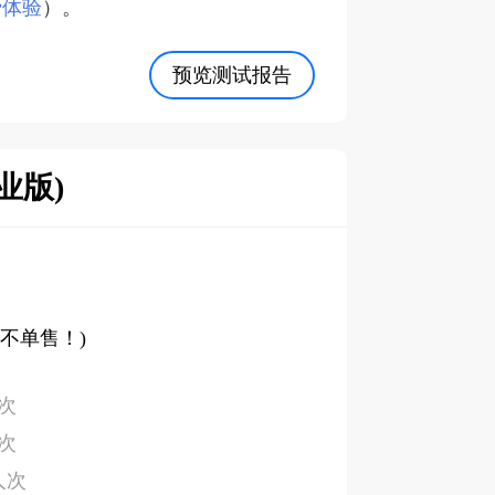
费体验
）。
预览测试报告
业版)
，不单售！)
人次
人次
人次