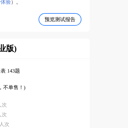
费体验
）。
预览测试报告
业版)
表 143题
，不单售！)
人次
人次
/人次