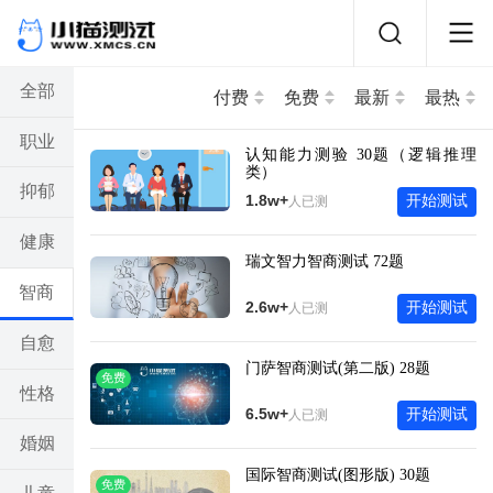
全部
付费
免费
最新
最热
职业
认知能力测验 30题（逻辑推理
类）
抑郁
1.8w+
开始测试
人已测
健康
瑞文智力智商测试 72题
智商
2.6w+
开始测试
人已测
自愈
门萨智商测试(第二版) 28题
免费
性格
6.5w+
开始测试
人已测
婚姻
国际智商测试(图形版) 30题
免费