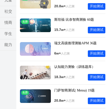
儿童
20.8w+
开始测试
人已测
社交
斯坦福·比奈智商测验 60题
免费
情商
15.7w+
开始测试
人已测
学生
瑞文高级推理测验APM 36题
能力
6w+
开始测试
人已测
亲子
认知能力测验（训练题库）
考试
18.3w+
开始测试
人已测
其他
门萨智商测试( Mensa) 19题
免费
20.8w+
开始测试
人已测